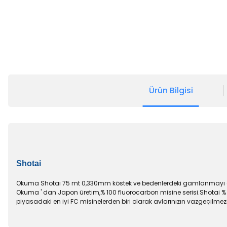
Ürün Bilgisi
Shotai
Okuma Shotaı 75 mt 0,330mm köstek ve bedenlerdeki gamlanmayı ö
Okuma ' dan Japon üretim,% 100 fluorocarbon misine serisi.Shotai % 
piyasadaki en iyi FC misinelerden biri olarak avlarınızın vazgeçilm