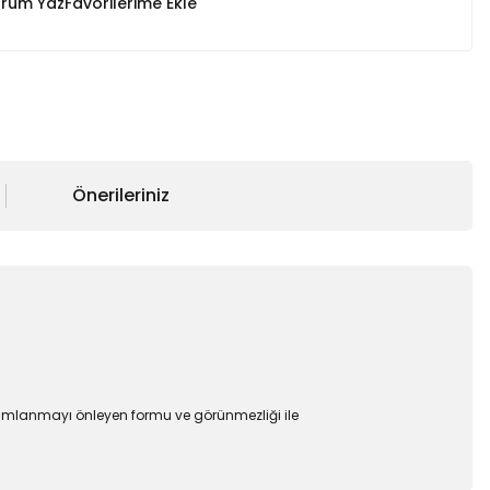
rum Yaz
Önerileriniz
 gamlanmayı önleyen formu ve görünmezliği ile