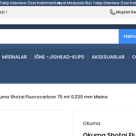
 Edenlere Özel İndirimler
Sosyal Medyada Bizi Takip Edenlere Özel İndiriml
ti !
Müşteri D
Heme
MİSİNALAR
İĞNE -JİGHEAD-KLİPS
AKSESUARLAR
O
uma Shotai Fluorocarbon 75 mt 0,330 mm Misina
Okuma
Okuma Shotai Fl