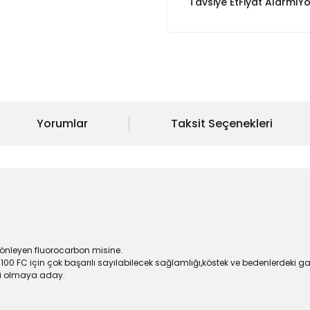
Tavsiye Et
Fiyat Alarmı
Yo
Yorumlar
Taksit Seçenekleri
nleyen fluorocarbon misine.
100 FC için çok başarılı sayılabilecek sağlamlığı,köstek ve bedenlerdeki
ezi olmaya aday.