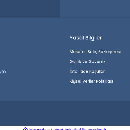
r
Yasal Bilgiler
Mesafeli Satış Sözleşmesi
Gizlilik ve Güvenlik
tum
İptal İade Koşullari
Kişisel Veriler Politikası
.
ile
ideasoft
e-