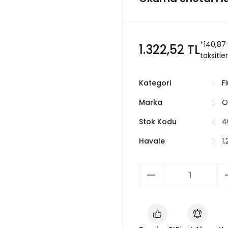
*140,87
1.322,52 TL
taksitler
Kategori
F
Marka
O
Stok Kodu
4
Havale
1