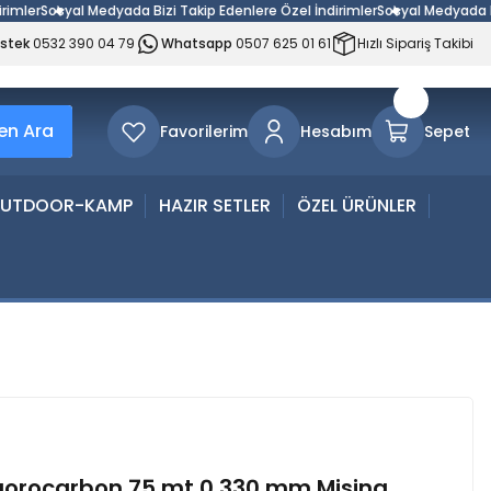
er
Sosyal Medyada Bizi Takip Edenlere Özel İndirimler
Sosyal Medyada Bizi T
estek
0532 390 04 79
Whatsapp
0507 625 01 61
Hızlı Sipariş Takibi
n Ara
Favorilerim
Hesabım
Sepet
UTDOOR-KAMP
HAZIR SETLER
ÖZEL ÜRÜNLER
uorocarbon 75 mt 0,330 mm Misina