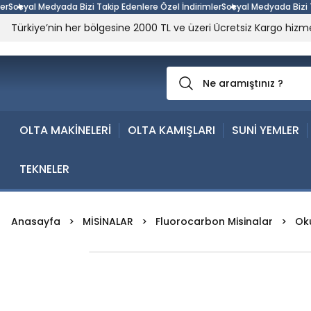
syal Medyada Bizi Takip Edenlere Özel İndirimler
Sosyal Medyada Bizi Takip
Türkiye’nin her bölgesine 2000 TL ve üzeri Ücretsiz Kargo hizme
OLTA MAKİNELERİ
OLTA KAMIŞLARI
SUNİ YEMLER
TEKNELER
Anasayfa
MİSİNALAR
Fluorocarbon Misinalar
Ok