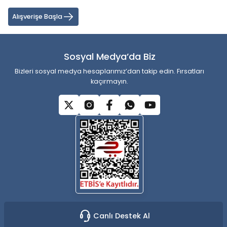
Ürün açıklamasında eksik bilgiler bulunuyor.
Alışverişe Başla
Ürün bilgilerinde hatalar bulunuyor.
Ürün fiyatı diğer sitelerden daha pahalı.
Sosyal Medya’da Biz
Bu ürüne benzer farklı alternatifler olmalı.
Bizleri sosyal medya hesaplarımız’dan takip edin. Fırsatları
kaçırmayın.
Gönder
Canlı Destek Al