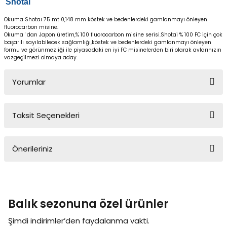
Shotai
Yüzücü Gözlükleri
Okuma Shotaı 75 mt 0,148 mm köstek ve bedenlerdeki gamlanmayı önleyen
fluorocarbon misine.
Zıpkınlar ve Aksesuarları
Okuma ' dan Japon üretim,% 100 fluorocarbon misine serisi.Shotai % 100 FC için çok
başarılı sayılabilecek sağlamlığı,köstek ve bedenlerdeki gamlanmayı önleyen
formu ve görünmezliği ile piyasadaki en iyi FC misinelerden biri olarak avlarınızın
vazgeçilmezi olmaya aday.
Yorumlar
Taksit Seçenekleri
Bu ürüne ilk yorumu siz yapın!
Önerileriniz
Yorum Yaz
Bu ürünün fiyat bilgisi, resim, ürün açıklamalarında ve diğer
konularda yetersiz gördüğünüz noktaları öneri formunu kullanarak
tarafımıza iletebilirsiniz.
Balık sezonuna özel ürünler
Görüş ve önerileriniz için teşekkür ederiz.
Şimdi indirimler’den faydalanma vakti.
Ürün resmi kalitesiz, bozuk veya görüntülenemiyor.