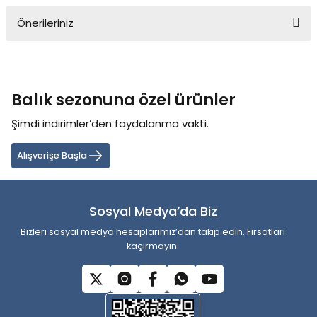
Önerileriniz
Yorum Yaz
Bu ürünün fiyat bilgisi, resim, ürün açıklamalarında ve diğer
konularda yetersiz gördüğünüz noktaları öneri formunu kullanarak
tarafımıza iletebilirsiniz.
Balık sezonuna özel ürünler
Görüş ve önerileriniz için teşekkür ederiz.
Şimdi indirimler’den faydalanma vakti.
Ürün resmi kalitesiz, bozuk veya görüntülenemiyor.
Ürün açıklamasında eksik bilgiler bulunuyor.
Alışverişe Başla
Ürün bilgilerinde hatalar bulunuyor.
Ürün fiyatı diğer sitelerden daha pahalı.
Sosyal Medya’da Biz
Bu ürüne benzer farklı alternatifler olmalı.
Bizleri sosyal medya hesaplarımız’dan takip edin. Fırsatları
kaçırmayın.
Gönder