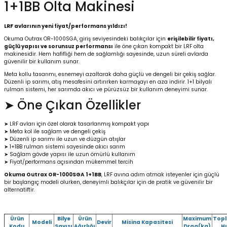
1+1BB Olta Makinesi
Yüzücü Gözlükleri
LRF avlarının yeni fiyat/performans yıldızı!
Zıpkınlar ve Aksesuarları
Okuma Outrax OR-1000SGA, giriş seviyesindeki balıkçılar için
erişilebilir fiyatı,
güçlü yapısı ve sorunsuz performansı
ile öne çıkan kompakt bir LRF olta
makinesidir. Hem hafifliği hem de sağlamlığı sayesinde, uzun süreli avlarda
güvenilir bir kullanım sunar.
Meta kollu tasarımı, esnemeyi azaltarak daha güçlü ve dengeli bir çekiş sağlar.
Düzenli ip sarımı, atış mesafesini artırırken karmaşayı en aza indirir. 1+1 bilyalı
rulman sistemi, her sarımda akıcı ve pürüzsüz bir kullanım deneyimi sunar.
➤ Öne Çıkan Özellikler
➤ LRF avları için özel olarak tasarlanmış kompakt yapı
➤ Meta kol ile sağlam ve dengeli çekiş
➤ Düzenli ip sarımı ile uzun ve düzgün atışlar
➤ 1+1BB rulman sistemi sayesinde akıcı sarım
➤ Sağlam gövde yapısı ile uzun ömürlü kullanım
➤ Fiyat/performans açısından mükemmel tercih
Okuma Outrax OR-1000SGA 1+1BB
, LRF avına adım atmak isteyenler için güçlü
bir başlangıç modeli olurken, deneyimli balıkçılar için de pratik ve güvenilir bir
alternatiftir.
Ürün
Bilye
Ürün
Maximum
Top
Modeli
Devir
Misina Kapasitesi
Kodu
Sayısı
Ağırlığı
Drag(kg)
Hı