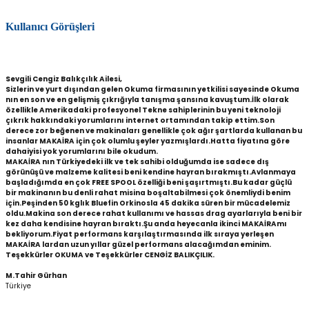
Kullanıcı Görüşleri
Sevgili Cengiz Balıkçılık Ailesi,
Sizlerin ve yurt dışından gelen Okuma firmasının yetkilisi sayesinde Okuma
nın en son ve en gelişmiş çıkrığıyla tanışma şansına kavuştum.İlk olarak
özellikle Amerikadaki profesyonel Tekne sahiplerinin bu yeni teknoloji
çıkrık hakkındaki yorumlarını internet ortamından takip ettim.Son
derece zor beğenen ve makinaları genellikle çok ağır şartlarda kullanan bu
insanlar MAKAİRA için çok olumlu şeyler yazmışlardı.Hatta fiyatına göre
dahaiyisi yok yorumlarını bile okudum.
MAKAİRA nın Türkiyedeki ilk ve tek sahibi olduğumda ise sadece dış
görünüşü ve malzeme kalitesi beni kendine hayran bırakmıştı.Avlanmaya
başladığımda en çok FREE SPOOL özelliği beni şaşırtmıştı.Bu kadar güçlü
bir makinanın bu denli rahat misina boşaltabilmesi çok önemliydi benim
için.Peşinden 50 kglık Bluefin Orkinosla 45 dakika süren bir mücadelemiz
oldu.Makina son derece rahat kullanımı ve hassas drag ayarlarıyla beni bir
kez daha kendisine hayran bıraktı.Şu anda heyecanla ikinci MAKAİRAmı
bekliyorum.Fiyat performans karşılaştırmasında ilk sıraya yerleşen
MAKAİRA lardan uzun yıllar güzel performans alacağımdan eminim.
Teşekkürler OKUMA ve Teşekkürler CENGİZ BALIKÇILIK.
M.Tahir Gürhan
Türkiye