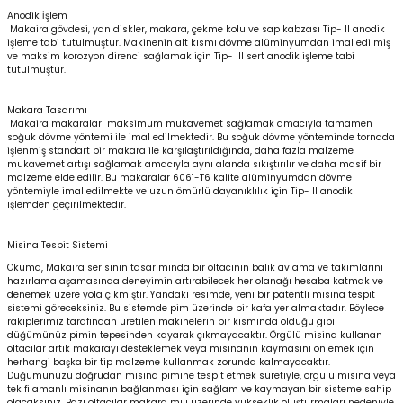
Anodik İşlem
Makaira gövdesi, yan diskler, makara, çekme kolu ve sap kabzası Tip- II anodik
işleme tabi tutulmuştur. Makinenin alt kısmı dövme alüminyumdan imal edilmiş
ve maksim korozyon direnci sağlamak için Tip- III sert anodik işleme tabi
tutulmuştur.
Makara Tasarımı
Makaira makaraları maksimum mukavemet sağlamak amacıyla tamamen
soğuk dövme yöntemi ile imal edilmektedir. Bu soğuk dövme yönteminde tornada
işlenmiş standart bir makara ile karşılaştırıldığında, daha fazla malzeme
mukavemet artışı sağlamak amacıyla aynı alanda sıkıştırılır ve daha masif bir
malzeme elde edilir. Bu makaralar 6061-T6 kalite alüminyumdan dövme
yöntemiyle imal edilmekte ve uzun ömürlü dayanıklılık için Tip- II anodik
işlemden geçirilmektedir.
Misina Tespit Sistemi
Okuma, Makaira serisinin tasarımında bir oltacının balık avlama ve takımlarını
hazırlama aşamasında deneyimin artırabilecek her olanağı hesaba katmak ve
denemek üzere yola çıkmıştır. Yandaki resimde, yeni bir patentli misina tespit
sistemi göreceksiniz. Bu sistemde pim üzerinde bir kafa yer almaktadır. Böylece
rakiplerimiz tarafından üretilen makinelerin bir kısmında olduğu gibi
düğümünüz pimin tepesinden kayarak çıkmayacaktır. Örgülü misina kullanan
oltacılar artık makarayı desteklemek veya misinanın kaymasını önlemek için
herhangi başka bir tip malzeme kullanmak zorunda kalmayacaktır.
Düğümünüzü doğrudan misina pimine tespit etmek suretiyle, örgülü misina veya
tek filamanlı misinanın bağlanması için sağlam ve kaymayan bir sisteme sahip
olacaksınız. Bazı oltacılar makara mili üzerinde yükseklik oluşturmaları nedeniyle