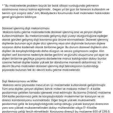
* " Bu makinelerde problem büyük bir balık oltaya vurduğunda çekmenin
azalmasına maruz kalma eğilimidir... Geçen yıl bir gün bir tanesini kullandım ve
benim için sürpriz oldu." Jim, Bloodydecks forumunda Avet makineleri hakkındaki
genel görüşlerini bildiriyor.
Dairesel işlenmiş dişli mekanizması
Makaira kollu çekme makinelerinde dairesel işlenmiş ana ve pinyon dişliler
kullanılmaktadır. Bu mekanizmada gelişmiş dişli yüzeyi düzgünlüğüne eşdeğer
olarak görülen gelişmiş dişli kavrama göz önüne alınmaktadır. Dairesel işlenmiş
dişlilerde bulunan açılı dişler düz işlenmiş veya alın dişlisinde bulunan dişlere
nazaran daha kademeli olarak biribirine geçer. Bu durum dairesel dişlilerin alın
dişlileri ile karşılaştırıldığında daha düzgün ve sessiz çalışmasını sağlar. Alın
dişlileri sert kavrama nedeniyle darbe gerilimi ve gürültü oluşumuna yol açar ve
dişleri biribirine geçtikçe çarpma darbelerine maruz kaldığından dolayı bunlar
üzerine helisel dişliler kadar yüksek bir döndürme momenti aktarılmaz. İki -
devirli Okuma makineleri dairesel işlenmiş dişli teknolojisinin kullanıldığı
piyasada bulunan tek iki-devirli kollu çekme makineleridir.
Dişli Mekanizması ve Miller
Makaira serisi piyasada mevcut en iyi malzemeler kullanılarak geliştirilmiştir.
Tüm ana dişliler, pinyon dişlileri, tahrik milleri ve makara milleri 17-4 kalite
paslanmaz çelikten tornada işlenerek imal edilmiştir. Bu karma (hibrid) malzeme
304 kalite paslanmaz çelik ile karşılaştırılabilir mükemmel bir korozyon ve ısı
direnci kombinasyonu sunmaktadır. Diğer birçok yüksek mukavemetli
paslanmaz çelik ile karşılaştırıldığında sahip olduğu yüksek korozyon direncinin
yanı sıra yüksek mukavemetinden dolayı mühendisler sıkça 17-4 kalite
paslanmaz çeliği tercih etmektedir. Korozyona dirençli bu malzeme 600 oF (315.5