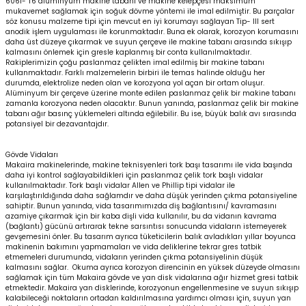
6061- T6 alüminyum makine tabanı ve makine kelepçesi maksimum
mukavemet sağlamak için soğuk dövme yöntemi ile imal edilmiştir. Bu parçalar
söz konusu malzeme tipi için mevcut en iyi korumayı sağlayan Tip- III sert
anodik işlem uygulaması ile korunmaktadır. Buna ek olarak, korozyon korumasını
daha üst düzeye çıkarmak ve suyun çerçeve ile makine tabanı arasında sıkışıp
kalmasını önlemek için gresle kaplanmış bir conta kullanılmaktadır.
Rakiplerimizin çoğu paslanmaz çelikten imal edilmiş bir makine tabanı
kullanmaktadır. Farklı malzemelerin birbiri ile temas halinde olduğu her
durumda, elektrolize neden olan ve korozyona yol açan bir ortam oluşur.
Alüminyum bir çerçeve üzerine monte edilen paslanmaz çelik bir makine tabanı
zamanla korozyona neden olacaktır. Bunun yanında, paslanmaz çelik bir makine
tabanı ağır basınç yüklemeleri altında eğilebilir. Bu ise, büyük balık avı sırasında
potansiyel bir dezavantajdır.
Gövde Vidaları
Makaira makinelerinde, makine teknisyenleri tork başı tasarımı ile vida başında
daha iyi kontrol sağlayabildikleri için paslanmaz çelik tork başlı vidalar
kullanılmaktadır. Tork başlı vidalar Allen ve Phillip tipi vidalar ile
karşılaştırıldığında daha sağlamdır ve daha düşük yerinden çıkma potansiyeline
sahiptir. Bunun yanında, vida tasarımımızda diş bağlantısını/ kavramasını
azamiye çıkarmak için bir kaba dişli vida kullanılır, bu da vidanın kavrama
(bağlantı) gücünü artırarak tekne sarsıntısı sonucunda vidaların istemeyerek
gevşemesini önler. Bu tasarım ayrıca tüketicilerin balık avladıkları yıllar boyunca
makinenin bakımını yapmamaları ve vida deliklerine tekrar gres tatbik
etmemeleri durumunda, vidaların yerinden çıkma potansiyelinin düşük
kalmasını sağlar. Okuma ayrıca korozyon direncinin en yüksek düzeyde olmasını
sağlamak için tüm Makaira gövde ve yan disk vidalarına ağır hizmet gresi tatbik
etmektedir. Makaira yan disklerinde, korozyonun engellenmesine ve suyun sıkışıp
kalabileceği noktaların ortadan kaldırılmasına yardımcı olması için, suyun yan