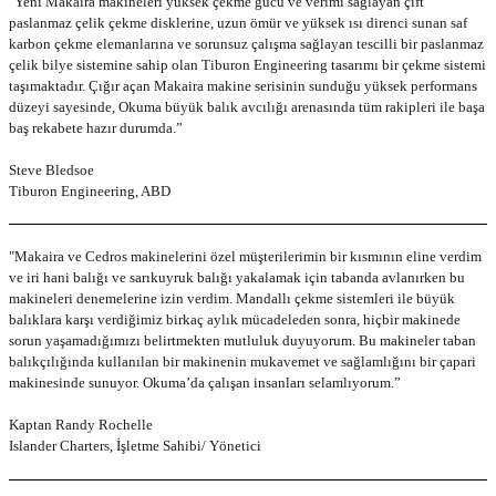
"Yeni Makaira makineleri yüksek çekme gücü ve verimi sağlayan çift
paslanmaz çelik çekme disklerine, uzun ömür ve yüksek ısı direnci sunan saf
karbon çekme elemanlarına ve sorunsuz çalışma sağlayan tescilli bir paslanmaz
çelik bilye sistemine sahip olan Tiburon Engineering tasarımı bir çekme sistemi
taşımaktadır. Çığır açan Makaira makine serisinin sunduğu yüksek performans
düzeyi sayesinde, Okuma büyük balık avcılığı arenasında tüm rakipleri ile başa
baş rekabete hazır durumda.”
Steve Bledsoe
Tiburon Engineering, ABD
"Makaira ve Cedros makinelerini özel müşterilerimin bir kısmının eline verdim
ve iri hani balığı ve sarıkuyruk balığı yakalamak için tabanda avlanırken bu
makineleri denemelerine izin verdim. Mandallı çekme sistemleri ile büyük
balıklara karşı verdiğimiz birkaç aylık mücadeleden sonra, hiçbir makinede
sorun yaşamadığımızı belirtmekten mutluluk duyuyorum. Bu makineler taban
balıkçılığında kullanılan bir makinenin mukavemet ve sağlamlığını bir çapari
makinesinde sunuyor. Okuma’da çalışan insanları selamlıyorum.”
Kaptan Randy Rochelle
Islander Charters, İşletme Sahibi/ Yönetici