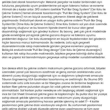
şekilde özel olarak tasarlanmıştır. Mekanik parçalar ne kadar biribirinden ayrı
tutulursa, parçalarda uyum problemlerine yol açan tolerans hatası ve esneme
ihtimali de o kadar artar. DFD sistemi özellikle "Pull Bar Drag System" (Cer Kolu ile
Çekme Sistemi) temel alınarak tasarlanmıştır. "Pull Bar Drag System" (Cer Kolu ile
Çekme Sistemi)' nin en büyük avantajı, çekmenin itilerek değil de çekilerek
yapılmasıdır. Endüstriyel olarak en yaygın kollu çekme sistemi "Push Bar Drag
System"dir (İtme Kolu ile Çekme Sistemi). İtme Kolu Sistemi sol yan disk üzerinde
ağır basınç oluşturur ve bu tasarım tipinde önemli bir kusur olan genel
dayanıklılığı sağlamak için gövdeyi kullanır. Bu basınç pek çok çıkrık modelinde
gövde esnekliğine yol açarak çekme gücünü düşürür ve tolerans uyumu
problemleri doğurur. Cer kolu düzeneğinin en büyük faydalarından biri gövdenin
hiçbir basınca maruz kalmamasıdır. Bu nedenle, üstü açık çerçeveli
düzeneklerimizde rakip makinelerde görülen çerçeve esnemesi yaşanmaz.
Balıkçılık endüstrisinde "Pull Bar Drag design" (Cer Kolu ile Çekme düzeneğini)
kullanan tek rakip Accurate makinesidir, böylece çerçeve kalınlığı daha düşük
olan ve çapraz kol barındırmayan çerçeveye sahip modeller sunabilmektedirler.
Son derece etkili bu çekme sistemi maksimum çekme gücünü artırmak, bilyeler
üzerindeki yanal yük basıncını azaltmak ve geniş zaman aralıklarında uzun
dönemli yüzey düzgünlüğü sağlamak için ısı dağılımını iyileştirmek amacıyla
Tiburon Engineering USA tarafından tasarlanmış ve üretilmiştir. Bu Okuma DFD
sisteminde üstü üste konulan ve bir fiberglas zıvana ile biribirine bağlanan iki
karbon fiber çekme pulundan oluşan bir ıslak çekme sistemi dikkate
alınmaktadır. Saf karbon pullar neredeyse sıfır başlangıç ataleti sağlamak için
ince bir Cal Sheet Üniversal çekme gresi ile kaplanmıştır. Bu pullar düz bir yüzeye
sahip olacak şekilde işlenmiş ve ardından maksimum yüzey düzgünlüğü
sağlamak amacıyla parlatılmış hassas şekilde işlenmiş iki adet 17- 4 kalite
paslanmaz çelik çekme diski vasıtasıyla sıkıştırılır. Bu sürtünmeli paslanmaz
çelik çekme diskleri yüksek düzeyde çekme ayarı yapılmasına ve tüm ayar