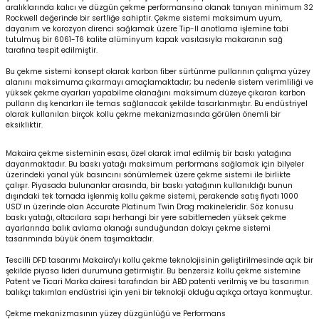
aralıklarında kalıcı ve düzgün çekme performansına olanak tanıyan minimum 32
Rockwell değerinde bir sertliğe sahiptir. Çekme sistemi maksimum uyum,
dayanım ve korozyon direnci sağlamak üzere Tip-II anotlama işlemine tabi
tutulmuş bir 6061-T6 kalite alüminyum kapak vasıtasıyla makaranın sağ
tarafına tespit edilmiştir.
Bu çekme sistemi konsept olarak karbon fiber sürtünme pullarının çalışma yüzey
alanını maksimuma çıkarmayı amaçlamaktadır; bu nedenle sistem verimliliği ve
yüksek çekme ayarları yapabilme olanağını maksimum düzeye çıkaran karbon
pulların dış kenarları ile temas sağlanacak şekilde tasarlanmıştır. Bu endüstriyel
olarak kullanılan birçok kollu çekme mekanizmasında görülen önemli bir
eksikliktir.
Makaira çekme sisteminin esası, özel olarak imal edilmiş bir baskı yatağına
dayanmaktadır. Bu baskı yatağı maksimum performans sağlamak için bilyeler
üzerindeki yanal yük basıncını sönümlemek üzere çekme sistemi ile birlikte
çalışır. Piyasada bulunanlar arasında, bir baskı yatağının kullanıldığı bunun
dışındaki tek tornada işlenmiş kollu çekme sistemi, perakende satış fiyatı 1000
USD' ın üzerinde olan Accurate Platinum Twin Drag makineleridir. Söz konusu
baskı yatağı, oltacılara sapı herhangi bir yere sabitlemeden yüksek çekme
ayarlarında balık avlama olanağı sunduğundan dolayı çekme sistemi
tasarımında büyük önem taşımaktadır.
Tescilli DFD tasarımı Makaira'yı kollu çekme teknolojisinin geliştirilmesinde açık bir
şekilde piyasa lideri durumuna getirmiştir. Bu benzersiz kollu çekme sistemine
Patent ve Ticari Marka dairesi tarafından bir ABD patenti verilmiş ve bu tasarımın
balıkçı takımları endüstrisi için yeni bir teknoloji olduğu açıkça ortaya konmuştur.
Çekme mekanizmasının yüzey düzgünlüğü ve Performans