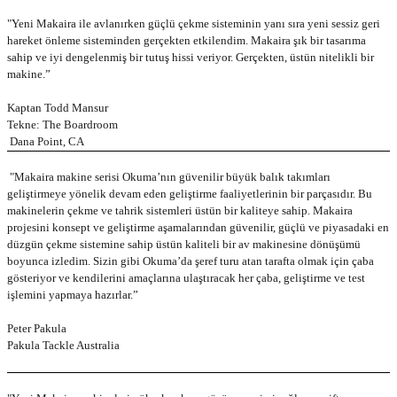
"Yeni Makaira ile avlanırken güçlü çekme sisteminin yanı sıra yeni sessiz geri
hareket önleme sisteminden gerçekten etkilendim. Makaira şık bir tasarıma
sahip ve iyi dengelenmiş bir tutuş hissi veriyor. Gerçekten, üstün nitelikli bir
makine.”
Kaptan Todd Mansur
Tekne: The Boardroom
Dana Point, CA
"Makaira makine serisi Okuma’nın güvenilir büyük balık takımları
geliştirmeye yönelik devam eden geliştirme faaliyetlerinin bir parçasıdır. Bu
makinelerin çekme ve tahrik sistemleri üstün bir kaliteye sahip. Makaira
projesini konsept ve geliştirme aşamalarından güvenilir, güçlü ve piyasadaki en
düzgün çekme sistemine sahip üstün kaliteli bir av makinesine dönüşümü
boyunca izledim. Sizin gibi Okuma’da şeref turu atan tarafta olmak için çaba
gösteriyor ve kendilerini amaçlarına ulaştıracak her çaba, geliştirme ve test
işlemini yapmaya hazırlar.”
Peter Pakula
Pakula Tackle Australia