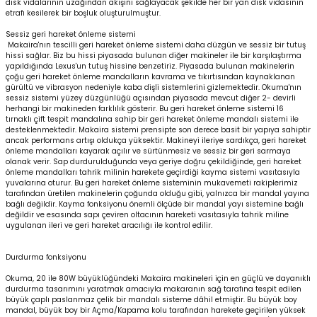
disk vidalarının uzağından akışını sağlayacak şekilde her bir yan disk vidasının
etrafı kesilerek bir boşluk oluşturulmuştur.
Sessiz geri hareket önleme sistemi
Makaira'nın tescilli geri hareket önleme sistemi daha düzgün ve sessiz bir tutuş
hissi sağlar. Biz bu hissi piyasada bulunan diğer makineler ile bir karşılaştırma
yapıldığında Lexus'un tutuş hissine benzetiriz. Piyasada bulunan makinelerin
çoğu geri hareket önleme mandalların kavrama ve tıkırtısından kaynaklanan
gürültü ve vibrasyon nedeniyle kaba dişli sistemlerini gizlemektedir. Okuma'nın
sessiz sistemi yüzey düzgünlüğü açısından piyasada mevcut diğer 2- devirli
herhangi bir makineden farklılık gösterir. Bu geri hareket önleme sistemi 16
tırnaklı çift tespit mandalına sahip bir geri hareket önleme mandalı sistemi ile
desteklenmektedir. Makaira sistemi prensipte son derece basit bir yapıya sahiptir
ancak performans artışı oldukça yüksektir. Makineyi ileriye sardıkça, geri hareket
önleme mandalları kayarak açılır ve sürtünmesiz ve sessiz bir geri sarmaya
olanak verir. Sap durdurulduğunda veya geriye doğru çekildiğinde, geri hareket
önleme mandalları tahrik milinin harekete geçirdiği kayma sistemi vasıtasıyla
yuvalarına oturur. Bu geri hareket önleme sisteminin mukavemeti rakiplerimiz
tarafından üretilen makinelerin çoğunda olduğu gibi, yalnızca bir mandal yayına
bağlı değildir. Kayma fonksiyonu önemli ölçüde bir mandal yayı sistemine bağlı
değildir ve esasında sapı çeviren oltacının hareketi vasıtasıyla tahrik miline
uygulanan ileri ve geri hareket aracılığı ile kontrol edilir.
Durdurma fonksiyonu
Okuma, 20 ile 80W büyüklüğündeki Makaira makineleri için en güçlü ve dayanıklı
durdurma tasarımını yaratmak amacıyla makaranın sağ tarafına tespit edilen
büyük çaplı paslanmaz çelik bir mandalı sisteme dâhil etmiştir. Bu büyük boy
mandal, büyük boy bir Açma/Kapama kolu tarafından harekete geçirilen yüksek