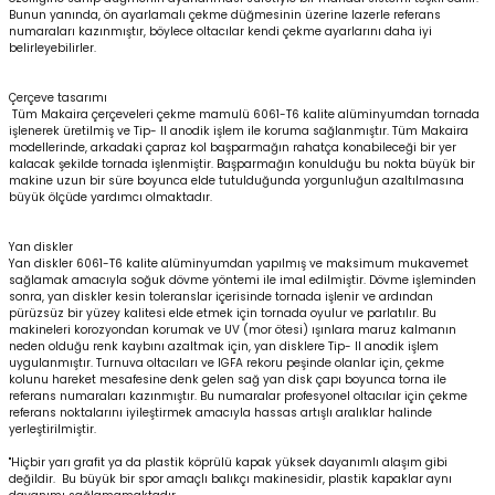
Bunun yanında, ön ayarlamalı çekme düğmesinin üzerine lazerle referans
numaraları kazınmıştır, böylece oltacılar kendi çekme ayarlarını daha iyi
belirleyebilirler.
Çerçeve tasarımı
Tüm Makaira çerçeveleri çekme mamulü 6061-T6 kalite alüminyumdan tornada
işlenerek üretilmiş ve Tip- II anodik işlem ile koruma sağlanmıştır. Tüm Makaira
modellerinde, arkadaki çapraz kol başparmağın rahatça konabileceği bir yer
kalacak şekilde tornada işlenmiştir. Başparmağın konulduğu bu nokta büyük bir
makine uzun bir süre boyunca elde tutulduğunda yorgunluğun azaltılmasına
büyük ölçüde yardımcı olmaktadır.
Yan diskler
Yan diskler 6061-T6 kalite alüminyumdan yapılmış ve maksimum mukavemet
sağlamak amacıyla soğuk dövme yöntemi ile imal edilmiştir. Dövme işleminden
sonra, yan diskler kesin toleranslar içerisinde tornada işlenir ve ardından
pürüzsüz bir yüzey kalitesi elde etmek için tornada oyulur ve parlatılır. Bu
makineleri korozyondan korumak ve UV (mor ötesi) ışınlara maruz kalmanın
neden olduğu renk kaybını azaltmak için, yan disklere Tip- II anodik işlem
uygulanmıştır. Turnuva oltacıları ve IGFA rekoru peşinde olanlar için, çekme
kolunu hareket mesafesine denk gelen sağ yan disk çapı boyunca torna ile
referans numaraları kazınmıştır. Bu numaralar profesyonel oltacılar için çekme
referans noktalarını iyileştirmek amacıyla hassas artışlı aralıklar halinde
yerleştirilmiştir.
"Hiçbir yarı grafit ya da plastik köprülü kapak yüksek dayanımlı alaşım gibi
değildir. Bu büyük bir spor amaçlı balıkçı makinesidir, plastik kapaklar aynı