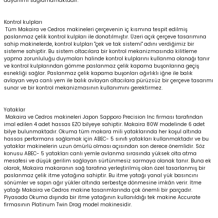
dayanımı sağlamamaktadır.
Kontrol kulpları
Tüm Makaira ve Cedros makineleri çerçevenin iç kısmına tespit edilmiş
paslanmaz çelik kontrol kulpları ile donatılmıştır. Üzeri açık çerçeve tasarımına
sahip makinelerde, kontrol kulpları "çek ve tak sistemi" adını verdiğimiz bir
sisteme sahiptir. Bu sistem oltacılara bir kontrol mekanizmasında kilitleme
yapma zorunluluğu duymaları halinde kontrol kulplarını kullanma olanağı tanır
ve kontrol kulplarından gömme paslanmaz çelik kapama buşonlarına geçiş
esnekliği sağlar. Paslanmaz çelik kapama buşonları ağırlıklı iğne ile balık
avlayan veya canlı yem ile balık avlayan oltacılara pürüzsüz bir çerçeve tasarımı
sunar ve bir kontrol mekanizmasının kullanımını gerektirmez.
Yataklar
Makaira ve Cedros makineleri Japon Sapporo Precision Inc firması tarafından
imal edilen 4 adet hassas EZO bilyeye sahiptir. Makaira 80W modelinde 6 adet
bilye bulunmaktadır. Okuma tüm makara mili yataklarında her koşul altında
hassas performans sağlamak için ABEC- 5 sınıfı yatakları kullanmaktadır ve bu
yataklar makinelerin uzun ömürlü olması açısından son derece önemlidir. Söz
konusu ABEC- 5 yatakları canlı yemle avlanma sırasında yüksek olta atma
mesafesi ve düşük gerilim sağlayan sürtünmesiz sarmaya olanak tanır. Buna ek
olarak, Makaira makaranın sağ tarafına yerleştirilmiş olan özel tasarlanmış bir
paslanmaz çelik itme yatağına sahiptir. Bu itme yatağı yanal yük basıncını
sönümler ve sapın ağır yükler altında serbestçe dönmesine imkân verir. İtme
yatağı Makaira ve Cedros makine tasarımlarında çok önemli bir parçadır.
Piyasada Okuma dışında bir itme yatağının kullanıldığı tek makine Accurate
firmasının Platinum Twin Drag model makinesidir.