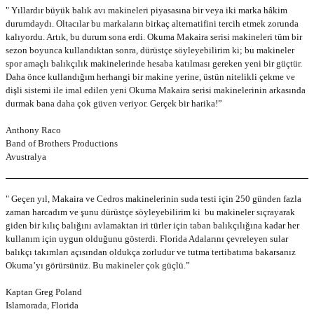
" Yıllardır büyük balık avı makineleri piyasasına bir veya iki marka hâkim
durumdaydı. Oltacılar bu markaların birkaç alternatifini tercih etmek zorunda
kalıyordu. Artık, bu durum sona erdi. Okuma Makaira serisi makineleri tüm bir
sezon boyunca kullandıktan sonra, dürüstçe söyleyebilirim ki; bu makineler
spor amaçlı balıkçılık makinelerinde hesaba katılması gereken yeni bir güçtür.
Daha önce kullandığım herhangi bir makine yerine, üstün nitelikli çekme ve
dişli sistemi ile imal edilen yeni Okuma Makaira serisi makinelerinin arkasında
durmak bana daha çok güven veriyor. Gerçek bir harika!”
Anthony Raco
Band of Brothers Productions
Avustralya
" Geçen yıl, Makaira ve Cedros makinelerinin suda testi için 250 günden fazla
zaman harcadım ve şunu dürüstçe söyleyebilirim ki bu makineler sıçrayarak
giden bir kılıç balığını avlamaktan iri türler için taban balıkçılığına kadar her
kullanım için uygun olduğunu gösterdi. Florida Adalarını çevreleyen sular
balıkçı takımları açısından oldukça zorludur ve tutma tertibatıma bakarsanız
Okuma’yı görürsünüz. Bu makineler çok güçlü.”
Kaptan Greg Poland
Islamorada, Florida