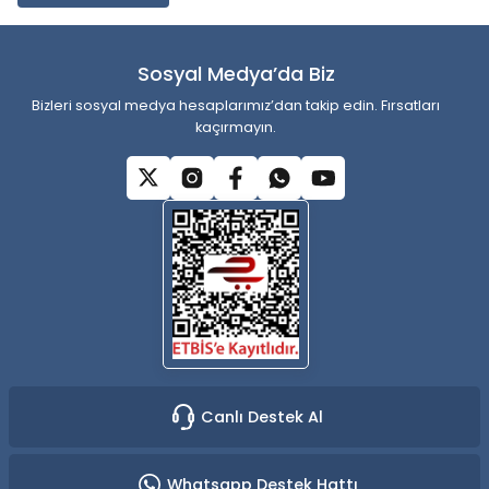
Ürün bilgilerinde hatalar bulunuyor.
Ürün fiyatı diğer sitelerden daha pahalı.
Sosyal Medya’da Biz
Bu ürüne benzer farklı alternatifler olmalı.
Bizleri sosyal medya hesaplarımız’dan takip edin. Fırsatları
kaçırmayın.
Gönder
Canlı Destek Al
Whatsapp Destek Hattı