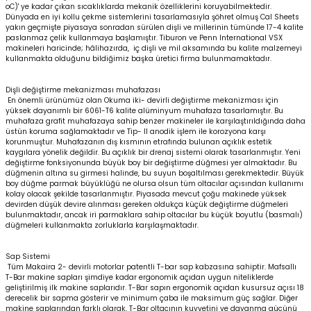
oC)' ye kadar çıkan sıcaklıklarda mekanik özelliklerini koruyabilmektedir.
Dünyada en iyi kollu çekme sistemlerini tasarlamasıyla şöhret olmuş Cal Sheets
yakın geçmişte piyasaya sonradan sürülen dişli ve millerinin tümünde 17-4 kalite
paslanmaz çelik kullanmaya başlamıştır. Tiburon ve Penn International VSX
makineleri haricinde; hâlihazırda, iç dişli ve mil aksamında bu kalite malzemeyi
kullanmakta olduğunu bildiğimiz başka üretici firma bulunmamaktadır.
Dişli değiştirme mekanizması muhafazası
En önemli ürünümüz olan Okuma iki- devirli değiştirme mekanizması için
yüksek dayanımlı bir 6061-T6 kalite alüminyum muhafaza tasarlamıştır. Bu
muhafaza grafit muhafazaya sahip benzer makineler ile karşılaştırıldığında daha
üstün koruma sağlamaktadır ve Tip- II anodik işlem ile korozyona karşı
korunmuştur. Muhafazanın dış kısmının etrafında bulunan açıklık estetik
kaygılara yönelik değildir. Bu açıklık bir drenaj sistemi olarak tasarlanmıştır. Yeni
değiştirme fonksiyonunda büyük boy bir değiştirme düğmesi yer almaktadır. Bu
düğmenin altına su girmesi halinde, bu suyun boşaltılması gerekmektedir. Büyük
boy düğme parmak büyüklüğü ne olursa olsun tüm oltacılar açısından kullanımı
kolay olacak şekilde tasarlanmıştır. Piyasada mevcut çoğu makinede yüksek
devirden düşük devire alınması gereken oldukça küçük değiştirme düğmeleri
bulunmaktadır, ancak iri parmaklara sahip oltacılar bu küçük boyutlu (basmalı)
düğmeleri kullanmakta zorluklarla karşılaşmaktadır.
Sap Sistemi
Tüm Makaira 2- devirli motorlar patentli T-bar sap kabzasına sahiptir. Mafsallı
T-Bar makine sapları şimdiye kadar ergonomik açıdan uygun niteliklerde
geliştirilmiş ilk makine saplarıdır. T-Bar sapın ergonomik açıdan kusursuz açısı 18
derecelik bir sapma gösterir ve minimum çaba ile maksimum güç sağlar. Diğer
makine saplarından farklı olarak, T-Bar oltacının kuvvetini ve dayanma gücünü