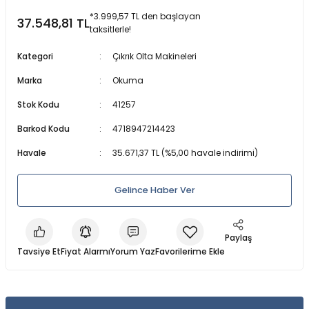
a Makineleri
a Kamışları
er & Işıldak
lar
Dalış Maskeleri
*3.999,57 TL den başlayan
37.548,81 TL
taksitlerle!
 Olta Makineleri
amışları
ri
anları
ları
Maske ve Şnorkel Setleri
Kategori
Çıkrık Olta Makineleri
Marka
Okuma
akine
lar
ler
Regülatörler ve Konsollar
Stok Kodu
41257
arçaları
baları
Şnorkeller
Barkod Kodu
4718947214423
leri
a Kamışları
Su Altı Fenerleri
Havale
35.671,37 TL (%5,00 havale indirimi)
ler
rı
Tüplü ve Serbest Dalış Elbiseleri
Gelince Haber Ver
Parçaları
zemeleri
Yüzme ve Dalış Aksesuarları
Paylaş
Tavsiye Et
Fiyat Alarmı
Yorum Yaz
Yüzme ve Dalış Paletleri
ineleri
Yüzücü Elbiseleri