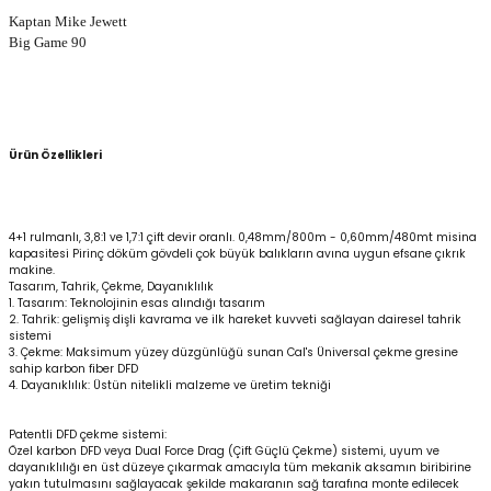
Kaptan Mike Jewett
Big Game 90
Ürün Özellikleri
4+1 rulmanlı, 3,8:1 ve 1,7:1 çift devir oranlı. 0,48mm/800m - 0,60mm/480mt misina
kapasitesi Pirinç döküm gövdeli çok büyük balıkların avına uygun efsane çıkrık
makine.
Tasarım, Tahrik, Çekme, Dayanıklılık
1. Tasarım: Teknolojinin esas alındığı tasarım
2. Tahrik: gelişmiş dişli kavrama ve ilk hareket kuvveti sağlayan dairesel tahrik
sistemi
3. Çekme: Maksimum yüzey düzgünlüğü sunan Cal's Üniversal çekme gresine
sahip karbon fiber DFD
4. Dayanıklılık: Üstün nitelikli malzeme ve üretim tekniği
Patentli DFD çekme sistemi:
Özel karbon DFD veya Dual Force Drag (Çift Güçlü Çekme) sistemi, uyum ve
dayanıklılığı en üst düzeye çıkarmak amacıyla tüm mekanik aksamın biribirine
yakın tutulmasını sağlayacak şekilde makaranın sağ tarafına monte edilecek