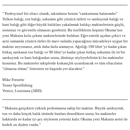
" Profesyonel bir oltacı olarak, takımların benim "cankurtaran halatımdır”.
Yelken balığı, ton balığı, uskumru gibi yüzücü türleri ve sarıkuyruk balığı ve
hani balığı gibi diğer büyük balıkları yakalamak balıkçı makinelerinin güçlü,
sorunsuz ve güvenilir olmasını gerektirir. Bu özelliklerin hepsini Okuma’nın
yeni Makaira kolu çekme makinelerinde buldum. Eğer estetik açıdan çekici ve
aynı zamanda yüzücü türler ile mavi sularda yapacağınız mücadeleye uygun bir
makine arıyorsanız, artık daha fazla aramayın. Ağırlığı 190 libre’ye kadar çıkan
birkaç sarıkanat ton balığı ve 90 libre’ye kadar çıkan birkaç uskumru ile iri bir
sarıkuyruk ve hani balığından sonra, dürüstçe söyleyebilirim ki bu makineler
kusursuz. Bu makineler rakiplerde kıskançlık uyandıracak ve tüm oltacıların
"olmazsa olmaz” listesinin en başında yer alacaktır.”
Mike Frenette
Teaser Sportfishing
Venice, Louisiana (ABD)
" Makaira gerçekten yüksek performansa sahip bir makine. Büyük sarıkuyruk,
ton ve daha birçok balık türünde bunları denedikten sonra, bu makineler
hakkında ne kadar iyi şey söylesem yetersiz kalır. Okuma yeni Makaira serisi ile
hedefi on ikiden vurdu.”