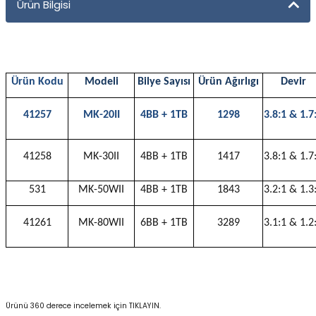
Ürün Bilgisi
Yüzücü Gözlükleri
Zıpkınlar ve Aksesuarları
Ürün Kodu
Modeli
Bilye Sayısı
Ürün Ağırlıgı
Devir
41257
MK-20II
4BB + 1TB
1298
3.8:1 & 1.7
41258
MK-30II
4BB + 1TB
1417
3.8:1 & 1.7
531
MK-50WII
4BB + 1TB
1843
3.2:1 & 1.3
41261
MK-80WII
6BB + 1TB
3289
3.1:1 & 1.2
Ürünü 360 derece incelemek için
TIKLAYIN.