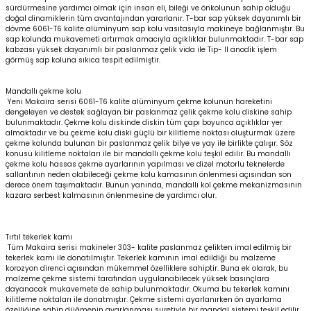
sürdürmesine yardımcı olmak için insan eli, bileği ve önkolunun sahip olduğu
doğal dinamiklerin tüm avantajından yararlanır. T-bar sap yüksek dayanımlı bir
dövme 6061-T6 kalite alüminyum sap kolu vasıtasıyla makineye bağlanmıştır. Bu
sap kolunda mukavemeti artırmak amacıyla açıklıklar bulunmaktadır. T-bar sap
kabzası yüksek dayanımlı bir paslanmaz çelik vida ile Tip- II anodik işlem
görmüş sap koluna sıkıca tespit edilmiştir.
Mandallı çekme kolu
Yeni Makaira serisi 6061-T6 kalite alüminyum çekme kolunun hareketini
dengeleyen ve destek sağlayan bir paslanmaz çelik çekme kolu diskine sahip
bulunmaktadır. Çekme kolu diskinde diskin tüm çapı boyunca açıklıklar yer
almaktadır ve bu çekme kolu diski güçlü bir kilitleme noktası oluşturmak üzere
çekme kolunda bulunan bir paslanmaz çelik bilye ve yay ile birlikte çalışır. Söz
konusu kilitleme noktaları ile bir mandallı çekme kolu teşkil edilir. Bu mandallı
çekme kolu hassas çekme ayarlarının yapılması ve dizel motorlu teknelerde
sallantının neden olabileceği çekme kolu kamasının önlenmesi açısından son
derece önem taşımaktadır. Bunun yanında, mandallı kol çekme mekanizmasının
kazara serbest kalmasının önlenmesine de yardımcı olur.
Tırtıl tekerlek kamı
Tüm Makaira serisi makineler 303- kalite paslanmaz çelikten imal edilmiş bir
tekerlek kamı ile donatılmıştır. Tekerlek kamının imal edildiği bu malzeme
korozyon direnci açısından mükemmel özelliklere sahiptir. Buna ek olarak, bu
malzeme çekme sistemi tarafından uygulanabilecek yüksek basınçlara
dayanacak mukavemete de sahip bulunmaktadır. Okuma bu tekerlek kamını
kilitleme noktaları ile donatmıştır. Çekme sistemi ayarlanırken ön ayarlama
özelliğine sahip düğmenin ayarlanması suretiyle bir mandal sistemi teşkil edilir.