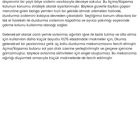
dayanımlı bir yaylı bilye sistemi vasıtasıyla devreye sokulur. Bu Açma/Kapama
kolunun konumu stratejik olarak ayarlanmıştır. Böylece güverte tayfası çapari
menziline giren balığa yemleri hızlı bir şekilde atmak istemeleri halinde,
durdurma sistemini kolayca devreden çıkarabilir. Seçtiğimiz konum oltacılara bir
tek el hareketi ile durdurma sistemini kapatma ve ayrıca yakınlığı sayesinde
çekme kolunu kullanma olanağı sağlar.
Geleneksel olarak canlı yemle avlanma, ağırlıklı iğne ile balık tutma ve olta atma
için kullanılan daha küçük boyutlu 10/15 ebadındaki makineler için, Okuma
geleneksel bir paslanmaz çelik üç kollu durdurma mekanizmasını tercih etmiştir.
Açma/Kapama butonu sol yan disk üzerine yerleştirilmiştir ve çerçeve içerisine
gömülmüştür; böylece avlanma aktiviteleri için engel oluşturmaz. Bu mekanizma
ağırlığı düşürmek amacıyla küçük makinelerde de tercih edilmiştir.