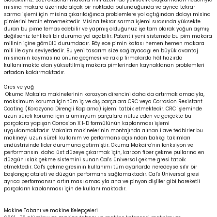
misina makara üzerinde alçak bir noktada bulunduğunda ve ayrıca tekrar
sarma işlemi için misina çıkarıldığında problemlere yol açtığından dolayı misina
pimlerini tercih etmemektedir. Misina tekrar sarma işlemi sırasında yüksekte
duran bu pime temas edebilir ve yapmış olduğunuz işe tam olarak yoğunlaşmış
değilseniz tehlikeli bir duruma yol açabilir. Patentli yeni sistemde bu pim makara
milinin içine gömülü durumdadır. Böylece pimin kafası hemen hemen makara
mili ile aynı seviyededir. Bu yeni tasarım size sağlayacağı en büyük avantaj
misinanın kaymasına önüne geçmesi ve rakip firmalarda hâlihazırda
kullanılmakta olan yükseltilmiş makara pimlerinden kaynaklanan problemleri
ortadan kaldırmaktadır.
Gres ve yağ
Okuma Makaira makinelerinin korozyon direncini daha da artırmak amacıyla,
maksimum koruma için tüm iç ve dış parçalara CRC veya Corrosion Resistant
Coating (Korozyona Dirençli Kaplama) işlemi tatbik etmektedir. CRC işleminde
uzun süreli koruma için alüminyum parçalara nüfuz eden ve gerçekte bu
parçalara yapışan Corrosion X HD formülünün kaplanması işlemi
uygulanmaktadır. Makaira makinelerinin montajında alınan ilave tedbirler bu
makineyi uzun süreli kullanım ve performans açısından balıkçı takımları
endüstrisinde lider durumuna getirmiştir. Okuma Makaira'nın fonksiyon ve
performansını daha üst düzeye çıkarmak için, karbon fiber çekme pullarına en
düzgün ıslak çekme sistemini sunan Cal's Üniversal çekme gresi tatbik
etmektedir. Cal's çekme gresinin kullanımı tüm ayarlarda neredeyse sıfır bir
başlangıç ataleti ve düzgün performans sağlamaktadır. Cal's Üniversal gresi
ayrıca performansın artırılması amacıyla ana ve pinyon dişliler gibi hareketli
parçaların kaplanması için de kullanılmaktadır.
Makine Tabanı ve makine Kelepçeleri