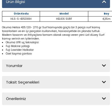
Ürün Bilgisi
Yüzücü Gözlükleri
Ürün Kodu
Model
Boy
Zıpkınlar ve Aksesuarları
HLS-S-4353XXH
HELIOS SURF
4,35m
Okuma Helios 435 120- 270 gr Surf kamışında güçlü bir 3 parça surf kamış
tasarlarken ve en iyi parçaları kullanırken, hassasiyetide ön planda tuttuk.
Modern tasarım ve ihtiyaçlara tamam olarak cevap veren yeni üst düzey Surf
kamışı serinin en iyilerinden.
Okuma UFR uç teknolojisi
Fuji Makine yatağı
Fuji Lowrider Halkalar
Özel taşıma çantası
Yorumlar
Taksit Seçenekleri
Bu ürüne ilk yorumu siz yapın!
Önerileriniz
Yorum Yaz
Bu ürünün fiyat bilgisi, resim, ürün açıklamalarında ve diğer