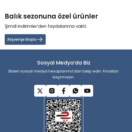
konularda yetersiz gördüğünüz noktaları öneri formunu kullanarak
tarafımıza iletebilirsiniz.
Balık sezonuna özel ürünler
Görüş ve önerileriniz için teşekkür ederiz.
Şimdi indirimler’den faydalanma vakti.
Ürün resmi kalitesiz, bozuk veya görüntülenemiyor.
Ürün açıklamasında eksik bilgiler bulunuyor.
Alışverişe Başla
Ürün bilgilerinde hatalar bulunuyor.
Ürün fiyatı diğer sitelerden daha pahalı.
Sosyal Medya’da Biz
Bu ürüne benzer farklı alternatifler olmalı.
Bizleri sosyal medya hesaplarımız’dan takip edin. Fırsatları
kaçırmayın.
Gönder