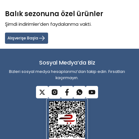
konularda yetersiz gördüğünüz noktaları öneri formunu kullanarak
tarafımıza iletebilirsiniz.
Balık sezonuna özel ürünler
Görüş ve önerileriniz için teşekkür ederiz.
Şimdi indirimler’den faydalanma vakti.
Ürün resmi kalitesiz, bozuk veya görüntülenemiyor.
Ürün açıklamasında eksik bilgiler bulunuyor.
Alışverişe Başla
Ürün bilgilerinde hatalar bulunuyor.
Ürün fiyatı diğer sitelerden daha pahalı.
Sosyal Medya’da Biz
Bu ürüne benzer farklı alternatifler olmalı.
Bizleri sosyal medya hesaplarımız’dan takip edin. Fırsatları
kaçırmayın.
Gönder