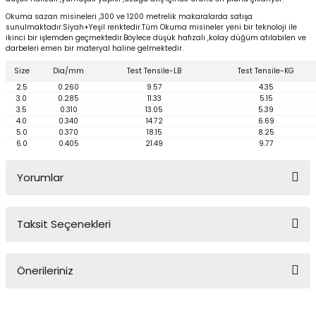
Yüzücü Gözlükleri
Okuma sazan misineleri ,300 ve 1200 metrelik makaralarda satışa
sunulmaktadır.Siyah+Yeşil renktedir.Tüm Okuma misineler yeni bir teknoloji ile
ikinci bir işlemden geçmektedir.Böylece düşük hafızalı ,kolay düğüm atılabilen ve
Zıpkınlar ve Aksesuarları
darbeleri emen bir materyal haline gelmektedir.
Size
Dia/mm
Test Tensile-LB
Test Tensile-KG
2.5
0.260
9.57
4.35
3.0
0.285
11.33
5.15
3.5
0.310
13.05
5.39
4.0
0.340
14.72
6.69
5.0
0.370
18.15
8.25
6.0
0.405
21.49
9.77
Yorumlar
Taksit Seçenekleri
Bu ürüne ilk yorumu siz yapın!
Önerileriniz
Yorum Yaz
Bu ürünün fiyat bilgisi, resim, ürün açıklamalarında ve diğer