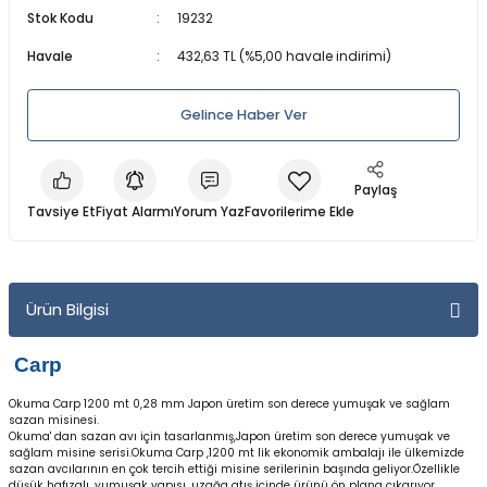
Stok Kodu
19232
a Makineleri
a Kamışları
er & Işıldak
lar
Dalış Maskeleri
Havale
432,63 TL (%5,00 havale indirimi)
 Olta Makineleri
amışları
ri
anları
ları
Maske ve Şnorkel Setleri
Gelince Haber Ver
akine
lar
ler
Regülatörler ve Konsollar
arçaları
baları
Şnorkeller
Paylaş
Tavsiye Et
Fiyat Alarmı
Yorum Yaz
leri
a Kamışları
Su Altı Fenerleri
ler
rı
Tüplü ve Serbest Dalış Elbiseleri
Ürün Bilgisi
Parçaları
zemeleri
Yüzme ve Dalış Aksesuarları
Carp
Yüzme ve Dalış Paletleri
Okuma Carp 1200 mt 0,28 mm Japon üretim son derece yumuşak ve sağlam
sazan misinesi.
Okuma' dan sazan avı için tasarlanmış,Japon üretim son derece yumuşak ve
ineleri
Yüzücü Elbiseleri
sağlam misine serisi.Okuma Carp ,1200 mt lik ekonomik ambalajı ile ülkemizde
sazan avcılarının en çok tercih ettiği misine serilerinin başında geliyor.Özellikle
düşük hafızalı ,yumuşak yapısı ,uzağa atış içinde ürünü ön plana çıkarıyor.