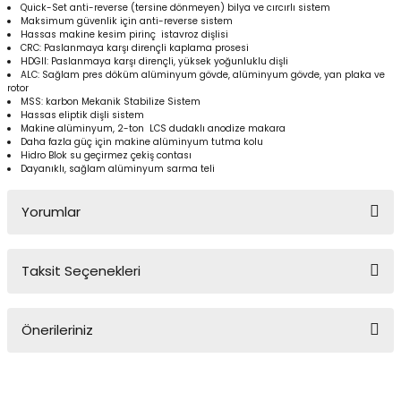
Quick-Set anti-reverse (tersine dönmeyen) bilya ve cırcırlı sistem
Yüzücü Gözlükleri
Maksimum güvenlik için anti-reverse sistem
Hassas makine kesim pirinç istavroz dişlisi
CRC: Paslanmaya karşı dirençli kaplama prosesi
Zıpkınlar ve Aksesuarları
HDGII: Paslanmaya karşı dirençli, yüksek yoğunluklu dişli
ALC: Sağlam pres döküm alüminyum gövde, alüminyum gövde, yan plaka ve
rotor
MSS: karbon Mekanik Stabilize Sistem
Hassas eliptik dişli sistem
Makine alüminyum, 2-ton LCS dudaklı anodize makara
Daha fazla güç için makine alüminyum tutma kolu
Hidro Blok su geçirmez çekiş contası
Dayanıklı, sağlam alüminyum sarma teli
Yorumlar
Taksit Seçenekleri
Bu ürüne ilk yorumu siz yapın!
Önerileriniz
Yorum Yaz
Bu ürünün fiyat bilgisi, resim, ürün açıklamalarında ve diğer
konularda yetersiz gördüğünüz noktaları öneri formunu kullanarak