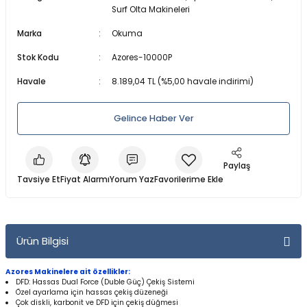
Surf Olta Makineleri
a Makineleri
a Kamışları
er & Işıldak
lar
Dalış Maskeleri
Marka
Okuma
 Olta Makineleri
amışları
ri
anları
ları
Maske ve Şnorkel Setleri
Stok Kodu
Azores-10000P
Havale
8.189,04 TL (%5,00 havale indirimi)
akine
lar
ler
Regülatörler ve Konsollar
arçaları
baları
Şnorkeller
Gelince Haber Ver
leri
a Kamışları
Su Altı Fenerleri
Paylaş
Tavsiye Et
Fiyat Alarmı
Yorum Yaz
ler
rı
Tüplü ve Serbest Dalış Elbiseleri
Parçaları
zemeleri
Yüzme ve Dalış Aksesuarları
Ürün Bilgisi
Yüzme ve Dalış Paletleri
Azores Makinelere ait özellikler:
DFD: Hassas Dual Force (Duble Güç) Çekiş Sistemi
ineleri
Yüzücü Elbiseleri
Özel ayarlama için hassas çekiş düzeneği
Çok diskli, karbonit ve DFD için çekiş düğmesi