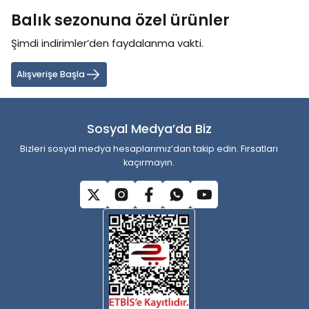
tarafımıza iletebilirsiniz.
Balık sezonuna özel ürünler
Görüş ve önerileriniz için teşekkür ederiz.
Şimdi indirimler’den faydalanma vakti.
Ürün resmi kalitesiz, bozuk veya görüntülenemiyor.
Ürün açıklamasında eksik bilgiler bulunuyor.
Alışverişe Başla
Ürün bilgilerinde hatalar bulunuyor.
Ürün fiyatı diğer sitelerden daha pahalı.
Sosyal Medya’da Biz
Bu ürüne benzer farklı alternatifler olmalı.
Bizleri sosyal medya hesaplarımız’dan takip edin. Fırsatları
kaçırmayın.
Gönder