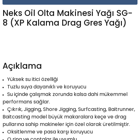
Yüzücü Gözlükleri
Neks Oil Olta Makinesi Yağı SG-
8 (XP Kalama Drag Gres Yağı)
Zıpkınlar ve Aksesuarları
Açıklama
Yüksek su itici özelliği
Tuzlu suya dayanıklı ve koruyucu
Su içinde çalışmak zorunda kalsa dahi mükemmel
performans sağlar.
Çıkrık, Jigging, Shore Jigging, Surfcasting, Baitrunner,
Baitcasting model büyük makaralara keçe ve drag
pullarına sahip makineler için özel olarak üretilmiştir.
Oksitlenme ve pasa karşı koruyucu
O ring ve contalar ile uyumlu