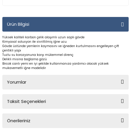
Yüzücü Gözlükleri
Zıpkınlar ve Aksesuarları
Ürün Bilgisi
Yüksek kaliteli karbon çelik alaşımlı uzun saplı gövde
Kimyasal solusyon ile sivriltilmiş iğne ucu
Gövde üstünde yemlerin kaymasını ve iğneden kurtulmasını engelleyen çift
çentikli yapı
Tuzlu su korozyonuna karşı mükemmel direnç
Delikli misina bağlama gözü
Bircok canlı yemi en iyi şekilde kullanmanıza yardımcı olacak yüksek
mukavemetli iğne modelidir
Yorumlar
Taksit Seçenekleri
Bu ürüne ilk yorumu siz yapın!
Önerileriniz
Yorum Yaz