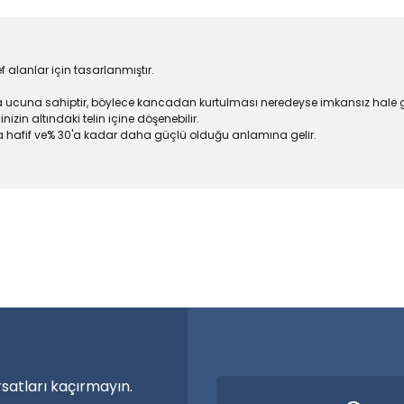
f alanlar için tasarlanmıştır.
ca ucuna sahiptir, böylece kancadan kurtulması neredeyse imkansız hale ge
in altındaki telin içine döşenebilir.
a hafif ve% 30'a kadar daha güçlü olduğu anlamına gelir.
larda yetersiz gördüğünüz noktaları öneri formunu kullanarak tarafımıza
a özel ürünler
Bu ürüne ilk yorumu siz yapın!
nma vakti.
Yorum Yaz
rsatları kaçırmayın.