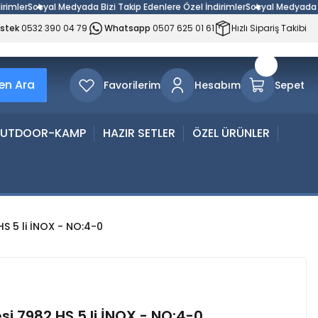
er
Sosyal Medyada Bizi Takip Edenlere Özel İndirimler
Sosyal Medyada Bizi T
estek
0532 390 04 79
Whatsapp
0507 625 01 61
Hızlı Sipariş Takibi
n Ara
Favorilerim
Hesabım
Sepet
UTDOOR-KAMP
HAZIR SETLER
ÖZEL ÜRÜNLER
S 5 li İNOX - NO:4-0
i 7982 HS 5 li İNOX - NO:4-0