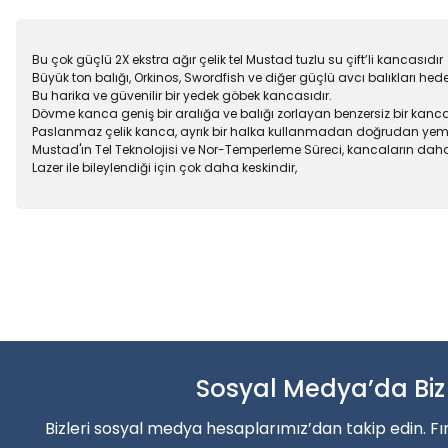
Bu çok güçlü 2X ekstra ağır çelik tel Mustad tuzlu su çift’li kancasıdır
Büyük ton balığı, Orkinos, Swordfish ve diğer güçlü avcı balıkları hede
Bu harika ve güvenilir bir yedek göbek kancasıdır.
Dövme kanca geniş bir aralığa ve balığı zorlayan benzersiz bir kan
Paslanmaz çelik kanca, ayrık bir halka kullanmadan doğrudan yeminiz
Mustad'ın Tel Teknolojisi ve Nor-Temperleme Süreci, kancaların dah
Lazer ile bileylendiği için çok daha keskindir,
Bu ürünün fiyat bilgisi, resim, ürün açıklamalarında ve diğer konu
Balık sezonun
Görüş ve önerileriniz için teşekkür ederiz.
Ürün resmi kalitesiz, bozuk veya görüntülenemiyor.
Şimdi indirimler’den faydala
Ürün açıklamasında eksik bilgiler bulunuyor.
Ürün bilgilerinde hatalar bulunuyor.
Sosyal Medya’da Biz
Alışverişe Başla
Ürün fiyatı diğer sitelerden daha pahalı.
Bizleri sosyal medya hesaplarımız’dan takip edin. Fı
Bu ürüne benzer farklı alternatifler olmalı.