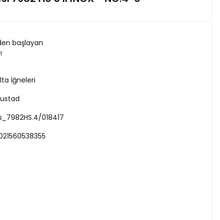
 den başlayan
!
lta İğneleri
ustad
s_7982HS.4/018417
021560538355