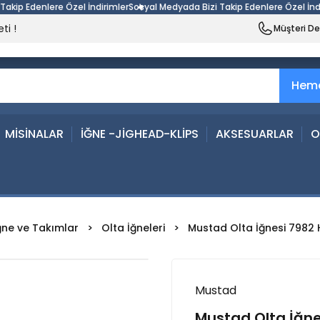
 Edenlere Özel İndirimler
Sosyal Medyada Bizi Takip Edenlere Özel İndiriml
ti !
Müşteri D
Heme
MİSİNALAR
İĞNE -JİGHEAD-KLİPS
AKSESUARLAR
O
ğne ve Takımlar
Olta İğneleri
Mustad Olta İğnesi 7982 H
Mustad
Mustad Olta İğnes