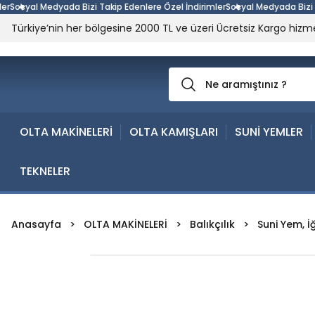
syal Medyada Bizi Takip Edenlere Özel İndirimler
Sosyal Medyada Bizi Takip
Türkiye’nin her bölgesine 2000 TL ve üzeri Ücretsiz Kargo hizme
OLTA MAKİNELERİ
OLTA KAMIŞLARI
SUNİ YEMLER
TEKNELER
Anasayfa
OLTA MAKİNELERİ
Balıkçılık
Suni Yem, İ