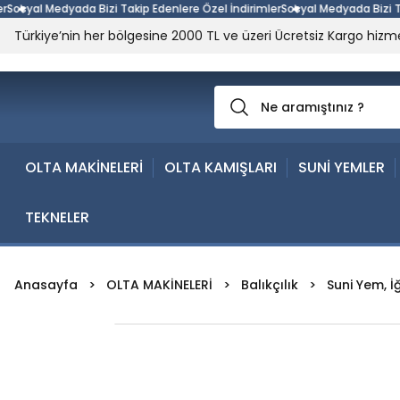
yal Medyada Bizi Takip Edenlere Özel İndirimler
Sosyal Medyada Bizi Takip 
Türkiye’nin her bölgesine 2000 TL ve üzeri Ücretsiz Kargo hizme
OLTA MAKİNELERİ
OLTA KAMIŞLARI
SUNİ YEMLER
TEKNELER
Anasayfa
OLTA MAKİNELERİ
Balıkçılık
Suni Yem, İ