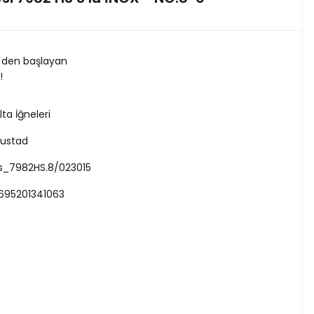
 den başlayan
!
lta İğneleri
ustad
s_7982HS.8/023015
695201341063