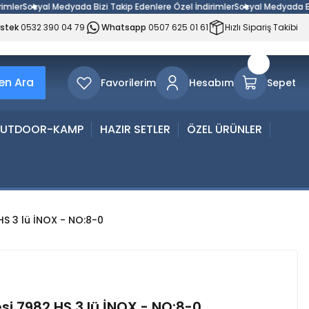
r
Sosyal Medyada Bizi Takip Edenlere Özel İndirimler
Sosyal Medyada Bizi Ta
estek
0532 390 04 79
Whatsapp
0507 625 01 61
Hızlı Sipariş Takibi
n Ara
Favorilerim
Hesabım
Sepet
UTDOOR-KAMP
HAZIR SETLER
ÖZEL ÜRÜNLER
HS 3 lü İNOX - NO:8-0
si 7982 HS 3 lü İNOX - NO:8-0