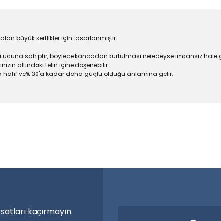
alan büyük sertlikler için tasarlanmıştır.
ca ucuna sahiptir, böylece kancadan kurtulması neredeyse imkansız hale ge
in altındaki telin içine döşenebilir.
a hafif ve% 30'a kadar daha güçlü olduğu anlamına gelir.
larda yetersiz gördüğünüz noktaları öneri formunu kullanarak tarafımıza
a özel ürünler
Bu ürüne ilk yorumu siz yapın!
nma vakti.
Yorum Yaz
rsatları kaçırmayın.