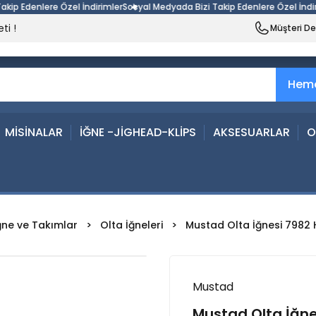
Edenlere Özel İndirimler
Sosyal Medyada Bizi Takip Edenlere Özel İndirimle
ti !
Müşteri D
Heme
MİSİNALAR
İĞNE -JİGHEAD-KLİPS
AKSESUARLAR
O
ğne ve Takımlar
Olta İğneleri
Mustad Olta İğnesi 7982 
Mustad
Mustad Olta İğne