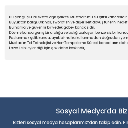
Bu çok güçlü 2X ekstra ağır çelik tel Mustad tuzlu su çift’li kancasıdır
Büyük ton balığı, Orkinos, swordfish ve diğer sert dövüş türlerini hedef 
Bu harika ve güvenilir bir yedek göbek kancasıdır.
Dövme kanca geniş bir aralığa ve balığı zorlayan benzersiz bir kan
Paslanmaz çelik kanca, ayrık bir halka kullanmadan doğrudan yeminiz
Mustad'ın Tel Teknolojisi ve Nor-Temperleme Süreci, kancaların dah
Lazer ile bileylendiği için çok daha keskindir,
Bu ürünün fiyat bilgisi, resim, ürün açıklamalarında ve diğer konu
Balık sezonun
Görüş ve önerileriniz için teşekkür ederiz.
Ürün resmi kalitesiz, bozuk veya görüntülenemiyor.
Şimdi indirimler’den faydala
Ürün açıklamasında eksik bilgiler bulunuyor.
Ürün bilgilerinde hatalar bulunuyor.
Sosyal Medya’da Biz
Alışverişe Başla
Ürün fiyatı diğer sitelerden daha pahalı.
Bizleri sosyal medya hesaplarımız’dan takip edin. Fı
Bu ürüne benzer farklı alternatifler olmalı.