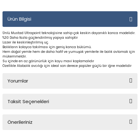
Yüzücü Gözlükleri
Ürün Bilgisi
Zıpkınlar ve Aksesuarları
Ünlü Mustad Ultrapoint teknolojisine sahip çok keskin dayanıklı kanca modelidir.
%30 Daha fazla güçlendirilmiş yapıya sahiptir
Lazer ile keskinleştirilmiş uç.
Balıkların kolayca takılması için geniş kanca bükümü.
Hem doğal yemle hem de daha hafif ve yumuşak yemlerle ile balık avlamak için
mükemmeldir.
Su içinde en az görünürlük için koyu mavi kaplamalıdır
Özellikle Alabalık avcılığı için ideal son derece popüler güçlü bir iğne modelidir
Yorumlar
Taksit Seçenekleri
Bu ürüne ilk yorumu siz yapın!
Önerileriniz
Yorum Yaz
Bu ürünün fiyat bilgisi, resim, ürün açıklamalarında ve diğer