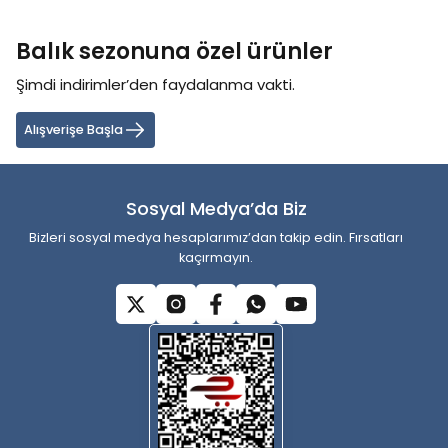
konularda yetersiz gördüğünüz noktaları öneri formunu kullanarak
tarafımıza iletebilirsiniz.
Balık sezonuna özel ürünler
Görüş ve önerileriniz için teşekkür ederiz.
Şimdi indirimler’den faydalanma vakti.
Ürün resmi kalitesiz, bozuk veya görüntülenemiyor.
Ürün açıklamasında eksik bilgiler bulunuyor.
Alışverişe Başla
Ürün bilgilerinde hatalar bulunuyor.
Ürün fiyatı diğer sitelerden daha pahalı.
Sosyal Medya’da Biz
Bu ürüne benzer farklı alternatifler olmalı.
Bizleri sosyal medya hesaplarımız’dan takip edin. Fırsatları
kaçırmayın.
Gönder