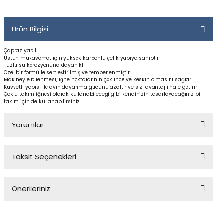
Yüzücü Gözlükleri
Ürün Bilgisi
Zıpkınlar ve Aksesuarları
Çapraz yapılı
Üstün mukavemet için yüksek karbonlu çelik yapıya sahiptir
Tuzlu su korozyonuna dayanıklı
Özel bir formülle sertleştirilmiş ve temperlenmiştir
Makineyle bilenmesi, iğne noktalarının çok ince ve keskin olmasını sağlar
Kuvvetli yapısı ile avın dayanma gücünü azaltır ve sizi avantajlı hale getirir
Çoklu takım iğnesi olarak kullanabileceği gibi kendinizin tasarlayacağınız bir
takım için de kullanabilirsiniz
Yorumlar
Taksit Seçenekleri
Bu ürüne ilk yorumu siz yapın!
Önerileriniz
Yorum Yaz
Bu ürünün fiyat bilgisi, resim, ürün açıklamalarında ve diğer