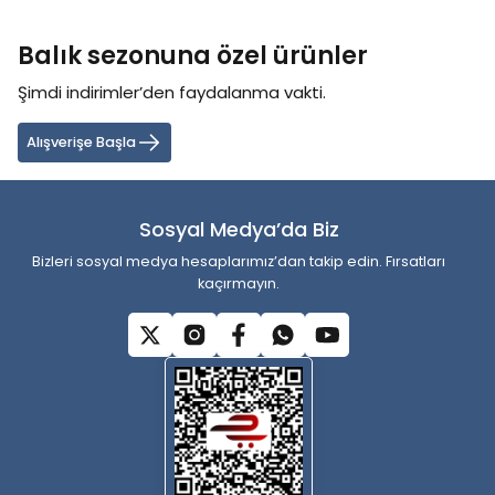
konularda yetersiz gördüğünüz noktaları öneri formunu kullanarak
tarafımıza iletebilirsiniz.
Balık sezonuna özel ürünler
Görüş ve önerileriniz için teşekkür ederiz.
Şimdi indirimler’den faydalanma vakti.
Ürün resmi kalitesiz, bozuk veya görüntülenemiyor.
Ürün açıklamasında eksik bilgiler bulunuyor.
Alışverişe Başla
Ürün bilgilerinde hatalar bulunuyor.
Ürün fiyatı diğer sitelerden daha pahalı.
Sosyal Medya’da Biz
Bu ürüne benzer farklı alternatifler olmalı.
Bizleri sosyal medya hesaplarımız’dan takip edin. Fırsatları
kaçırmayın.
Gönder