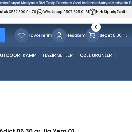
Sosyal Medyada Bizi Takip Edenlere Özel İndirimler
Sosyal Medyada Bizi Tak
estek
0532 390 04 79
Whatsapp
0507 625 01 61
Hızlı Sipariş Takibi
0
Favorilerim
Hesabım
Sepet
0,00 TL
UTDOOR-KAMP
HAZIR SETLER
ÖZEL ÜRÜNLER
 Adict 06 30 gr Jig Yem 01