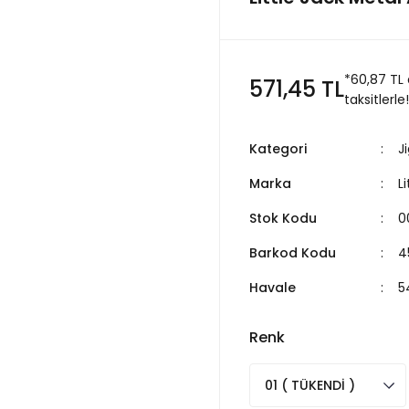
*60,87 TL
571,45 TL
taksitlerle!
Kategori
J
Marka
L
Stok Kodu
0
Barkod Kodu
4
Havale
5
Renk