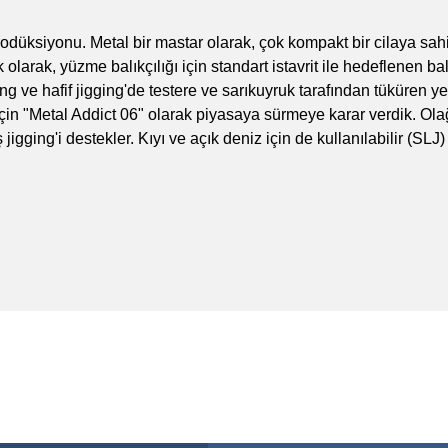
odüksiyonu. Metal bir mastar olarak, çok kompakt bir cilaya sahi
olarak, yüzme balıkçılığı için standart istavrit ile hedeflenen ba
ing ve hafif jigging'de testere ve sarıkuyruk tarafından tüküren y
için "Metal Addict 06" olarak piyasaya sürmeye karar verdik. O
igging'i destekler. Kıyı ve açık deniz için de kullanılabilir (SLJ)
larda yetersiz gördüğünüz noktaları öneri formunu kullanarak tarafımıza
a özel ürünler
Bu ürüne ilk yorumu siz yapın!
nma vakti.
Yorum Yaz