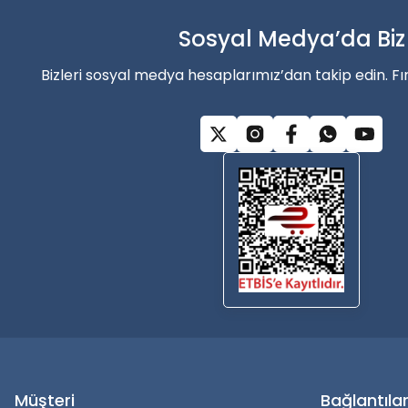
Ürün açıklamasında eksik bilgiler bulunuyor.
Ürün bilgilerinde hatalar bulunuyor.
Sosyal Medya’da Biz
Alışverişe Başla
Ürün fiyatı diğer sitelerden daha pahalı.
Bizleri sosyal medya hesaplarımız’dan takip edin. Fı
Bu ürüne benzer farklı alternatifler olmalı.
Müşteri
Bağlantıla