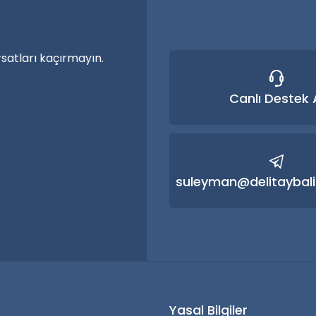
rsatları kaçırmayın.
Canlı Destek 
Gönder
suleyman@delitaybali
r
Yasal Bilgiler