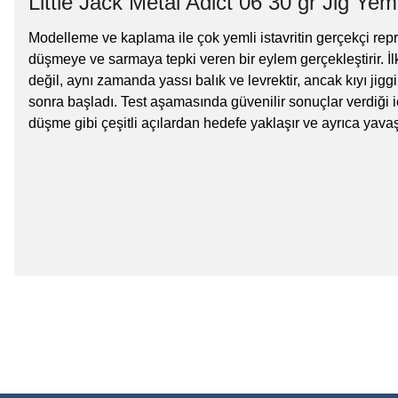
Little Jack Metal Adict 06 30 gr Jig Yem
Modelleme ve kaplama ile çok yemli istavritin gerçekçi repr
düşmeye ve sarmaya tepki veren bir eylem gerçekleştirir. İlk 
değil, aynı zamanda yassı balık ve levrektir, ancak kıyı jigg
sonra başladı. Test aşamasında güvenilir sonuçlar verdiği 
düşme gibi çeşitli açılardan hedefe yaklaşır ve ayrıca yavaş j
Bu ürünün fiyat bilgisi, resim, ürün açıklamalarında ve diğer konu
Balık sezonun
Görüş ve önerileriniz için teşekkür ederiz.
Ürün resmi kalitesiz, bozuk veya görüntülenemiyor.
Şimdi indirimler’den faydala