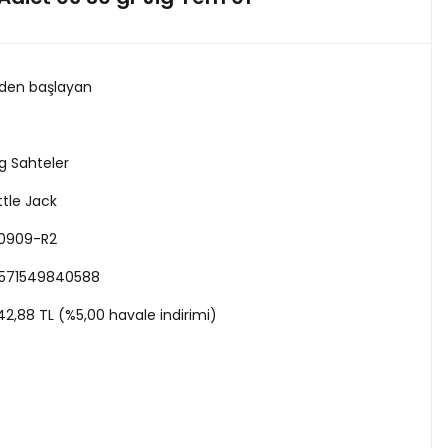
 den başlayan
ig Sahteler
ittle Jack
0909-R2
571549840588
42,88 TL (%5,00 havale indirimi)