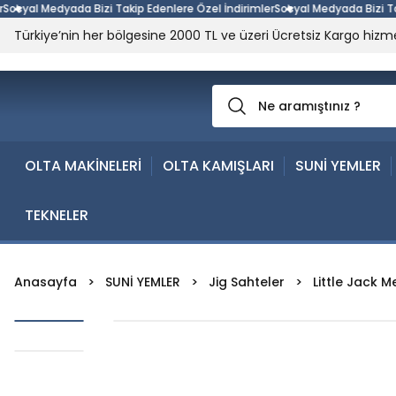
al Medyada Bizi Takip Edenlere Özel İndirimler
Sosyal Medyada Bizi Takip E
Türkiye’nin her bölgesine 2000 TL ve üzeri Ücretsiz Kargo hizme
OLTA MAKİNELERİ
OLTA KAMIŞLARI
SUNİ YEMLER
TEKNELER
Anasayfa
SUNİ YEMLER
Jig Sahteler
Little Jack M