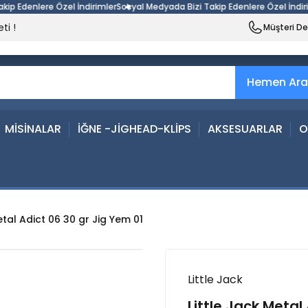
denlere Özel İndirimler
Sosyal Medyada Bizi Takip Edenlere Özel İndirimler
ti !
Müşteri D
Hemen Ara
MİSİNALAR
İĞNE -JİGHEAD-KLİPS
AKSESUARLAR
O
etal Adict 06 30 gr Jig Yem 01
Little Jack
Little Jack Metal