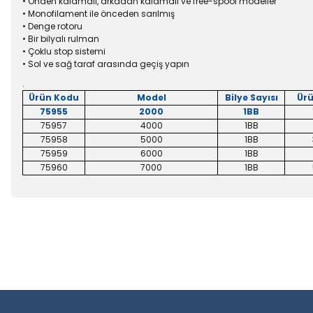
• Önden kalamalı, arkadan kalamalı ve free-spool modeller
• Monofilament ile önceden sarılmış
• Denge rotoru
• Bir bilyalı rulman
• Çoklu stop sistemi
• Sol ve sağ taraf arasında geçiş yapın
.
Ürün Kodu
Model
Bilye Sayısı
Ürü
75955
2000
1BB
75957
4000
1BB
75958
5000
1BB
75959
6000
1BB
75960
7000
1BB
Bu ürünün fiyat bilgisi, resim, ürün açıklamalarında ve diğer konu
Balık sezonun
Görüş ve önerileriniz için teşekkür ederiz.
Ürün resmi kalitesiz, bozuk veya görüntülenemiyor.
Şimdi indirimler’den faydala
Ürün açıklamasında eksik bilgiler bulunuyor.