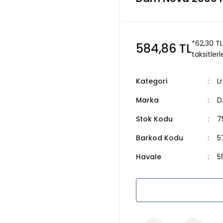
*62,30 T
584,86 TL
taksitlerl
Kategori
L
Marka
D
Stok Kodu
7
Barkod Kodu
5
Havale
5