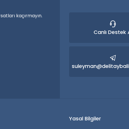
rsatları kaçırmayın.
Canlı Destek 
Gönder
suleyman@delitaybali
r
Yasal Bilgiler