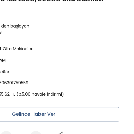
L den başlayan
e!
rf Olta Makineleri
AM
5955
706301759559
55,62 TL (%5,00 havale indirimi)
Gelince Haber Ver