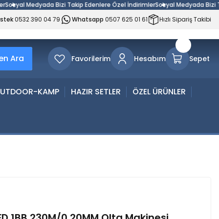
yal Medyada Bizi Takip Edenlere Özel İndirimler
Sosyal Medyada Bizi Takip 
estek
0532 390 04 79
Whatsapp
0507 625 01 61
Hızlı Sipariş Takibi
n Ara
Favorilerim
Hesabım
Sepet
UTDOOR-KAMP
HAZIR SETLER
ÖZEL ÜRÜNLER
D 1BB 230M/0.20MM Olta Makinesi