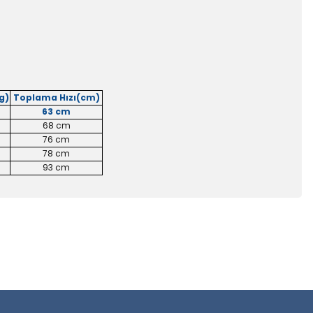
g)
Toplama Hızı(cm)
63 cm
68 cm
76 cm
78 cm
93 cm
 iletebilirsiniz.