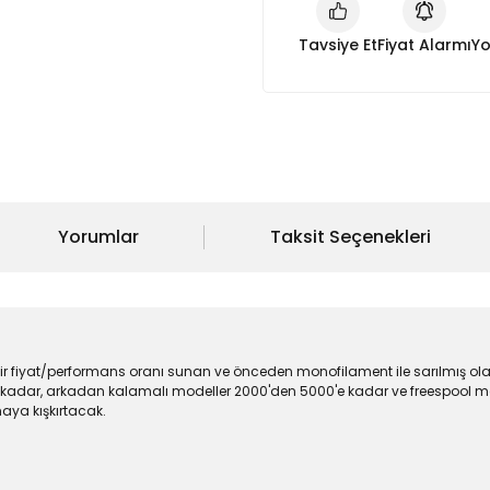
Tavsiye Et
Fiyat Alarmı
Yo
Yorumlar
Taksit Seçenekleri
ir fiyat/performans oranı sunan ve önceden monofilament ile sarılmış olar
e kadar, arkadan kalamalı modeller 2000'den 5000'e kadar ve freespool m
maya kışkırtacak.