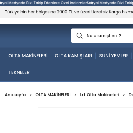
Medyada Bizi Takip Edenlere Özel İndirimler
Sosyal Medyada Bizi Takip Eden
Türkiye’nin her bölgesine 2000 TL ve üzeri Ücretsiz Kargo hizme
OLTA MAKİNELERİ
OLTA KAMIŞLARI
SUNİ YEMLER
TEKNELER
Anasayfa
OLTA MAKİNELERİ
Lrf Olta Makineleri
D