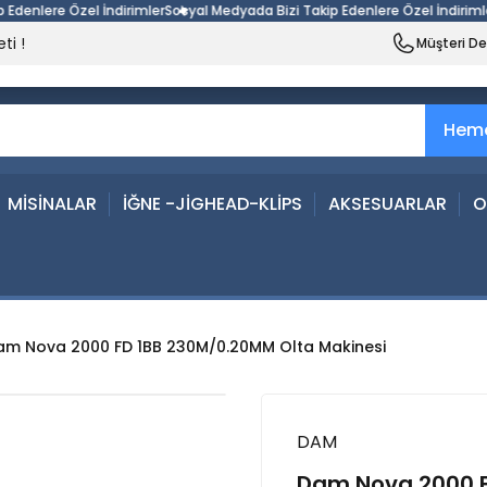
lere Özel İndirimler
Sosyal Medyada Bizi Takip Edenlere Özel İndirimler
Sos
ti !
Müşteri D
Heme
MİSİNALAR
İĞNE -JİGHEAD-KLİPS
AKSESUARLAR
O
am Nova 2000 FD 1BB 230M/0.20MM Olta Makinesi
DAM
Dam Nova 2000 F