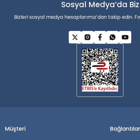
Ürün bilgilerinde hatalar bulunuyor.
Sosyal Medya’da Biz
Alışverişe Başla
Ürün fiyatı diğer sitelerden daha pahalı.
Bizleri sosyal medya hesaplarımız’dan takip edin. Fı
Bu ürüne benzer farklı alternatifler olmalı.
Müşteri
Bağlantıla