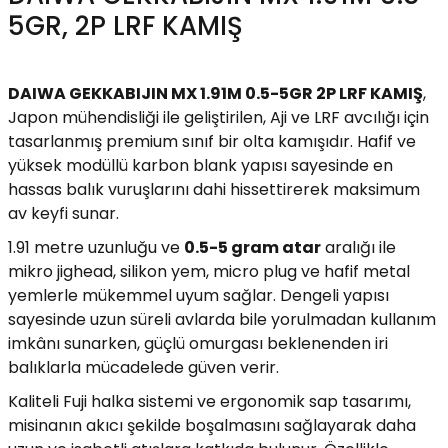
5GR, 2P LRF KAMIŞ
Yüzücü Gözlükleri
Zıpkınlar ve Aksesuarları
DAIWA GEKKABIJIN MX 1.91M 0.5-5GR 2P LRF KAMIŞ
,
Japon mühendisliği ile geliştirilen, Aji ve LRF avcılığı için
tasarlanmış premium sınıf bir olta kamışıdır. Hafif ve
yüksek modüllü karbon blank yapısı sayesinde en
hassas balık vuruşlarını dahi hissettirerek maksimum
av keyfi sunar.
1.91 metre uzunluğu ve
0.5-5 gram atar
aralığı ile
mikro jighead, silikon yem, micro plug ve hafif metal
yemlerle mükemmel uyum sağlar. Dengeli yapısı
sayesinde uzun süreli avlarda bile yorulmadan kullanım
imkânı sunarken, güçlü omurgası beklenenden iri
balıklarla mücadelede güven verir.
Kaliteli Fuji halka sistemi ve ergonomik sap tasarımı,
misinanın akıcı şekilde boşalmasını sağlayarak daha