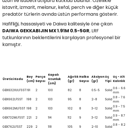
uzun ve isabetli atışlara katkıda bulunur. Özellikle
istavrit, izmarit, melanur, kefal, perch ve diğer küçük
predatör türlerin avında üstün performans gösterir.
Hafifliği, hassasiyeti ve Daiwa kalitesiyle öne çıkan
DAIWA GEKKABIJIN MX 1.91M 0.5-5GR
, LRF
tutkunlarının beklentilerini karşılayan profesyonel bir
kamıştır.
Kapalı
Boy
Parça
Ağırlık
Halka
Aksiyon
Uç
Uç - Alt
Üretici Kodu
Uzunluk
(cm)
Sayısı
(gr)
Sayısı
(gr)
Tipi
Kalınlık
(cm)
0.6 - 6.6
GBX632XULFSST
191
2
100
82
8
0.5-5
Solid
mm
0.8 - 7.6
GBX662LFSST
198
2
103
95
8
2-8
Solid
mm
0.9 - 7.5
GBX662MLFSST
198
2
103
102
8
3-12
Solid
mm
0.9 - 8.7
GBX732MLFSST
221
2
114
112
9
3-12
Solid
mm
0.8 - 8.2
GBX762LFSST
229
2
118
105
9
2-10
Solid