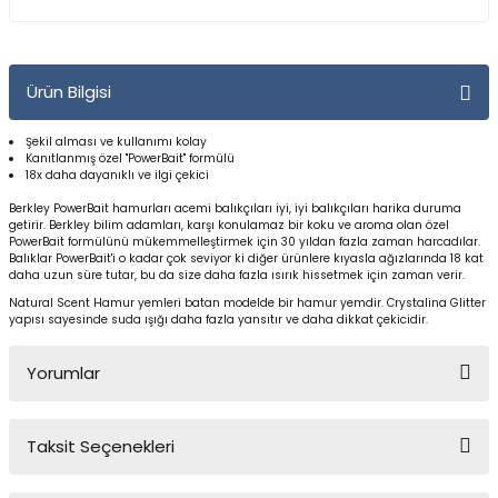
Yüzücü Gözlükleri
Zıpkınlar ve Aksesuarları
Ürün Bilgisi
Şekil alması ve kullanımı kolay
Kanıtlanmış özel "PowerBait" formülü
18x daha dayanıklı ve ilgi çekici
Berkley PowerBait hamurları acemi balıkçıları iyi, iyi balıkçıları harika duruma
getirir. Berkley bilim adamları, karşı konulamaz bir koku ve aroma olan özel
PowerBait formülünü mükemmelleştirmek için 30 yıldan fazla zaman harcadılar.
Balıklar PowerBait'i o kadar çok seviyor ki diğer ürünlere kıyasla ağızlarında 18 kat
daha uzun süre tutar, bu da size daha fazla ısırık hissetmek için zaman verir.
Natural Scent Hamur yemleri batan modelde bir hamur yemdir. Crystalina Glitter
yapısı sayesinde suda ışığı daha fazla yansıtır ve daha dikkat çekicidir.
Yorumlar
Taksit Seçenekleri
Bu ürüne ilk yorumu siz yapın!