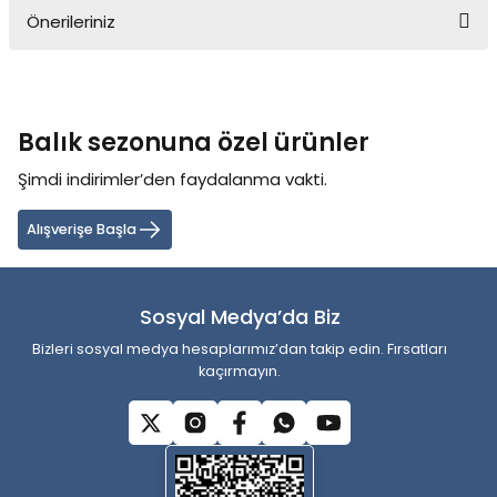
Önerileriniz
Yorum Yaz
Bu ürünün fiyat bilgisi, resim, ürün açıklamalarında ve diğer
konularda yetersiz gördüğünüz noktaları öneri formunu kullanarak
tarafımıza iletebilirsiniz.
Balık sezonuna özel ürünler
Görüş ve önerileriniz için teşekkür ederiz.
Şimdi indirimler’den faydalanma vakti.
Ürün resmi kalitesiz, bozuk veya görüntülenemiyor.
Ürün açıklamasında eksik bilgiler bulunuyor.
Alışverişe Başla
Ürün bilgilerinde hatalar bulunuyor.
Ürün fiyatı diğer sitelerden daha pahalı.
Sosyal Medya’da Biz
Bu ürüne benzer farklı alternatifler olmalı.
Bizleri sosyal medya hesaplarımız’dan takip edin. Fırsatları
kaçırmayın.
Gönder