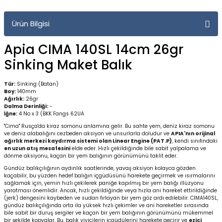
Yüzücü Gözlükleri
Ürün Bilgisi
Zıpkınlar ve Aksesuarları
Apia CIMA 140SL 14cm 26gr
Sinking Maket Balık
Tür:
Sinking (Batan)
Boy:
140mm
Ağırlık:
26gr
Dalma Derinliği:
-
İğne:
4 No x 3 (BKK Fangs 62UA
"Cima" Rusça'da kiraz somonu anlamına gelir. Bu sahte yem, deniz kiraz somonu
ve deniz alabalığını cezbeden aksiyon ve unsurlarla doludur ve
APIA'nın orijinal
ağırlık merkezi kaydırma sistemi olan Linear Engine (PAT.P)
, kendi sınıfındaki
en uzun atış mesafesini
elde eder. Hızlı çekildiğinde bile sabit yalpalama ve
dönme aksiyonu, kaçan bir yem balığının görünümünü taklit eder.
Gündüz balıkçılığının aydınlık saatlerinde, yavaş aksiyon kolayca gözden
kaçabilir, bu yüzden hedef balığın içgüdüsünü harekete geçirmek ve ısırmalarını
sağlamak için, yemin hızlı çekilerek paniğe kapılmış bir yem balığı illüzyonu
yaratması önemlidir. Ancak, hızlı çekildiğinde veya hızla ani hareket ettirildiğinde
(jerk) dengesini kaybeden ve sudan fırlayan bir yem göz ardı edilebilir. CIMA140SL,
gündüz balıkçılığında orta ila yüksek hızlı çekimler ve ani hareketler sırasında
bile sabit bir duruş sergiler ve kaçan bir yem balığının görünümünü mükemmel
bir şekilde kopyalar. Bu, balık yiyicilerin içgüdülerini harekete geçirir ve
ezici