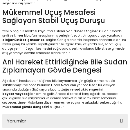
sayıda vuruş
yaratır.
Mükemmel Uçuş Mesafesi
Sağlayan Stabil Uçuş Duruşu
Yeni bir ağırlık merkezi kaydırma sistemi olan
"Linear Engine"
kullanır. Gövde
şekli ve Lineer Motor'un hesaplanmış yerleşimi, sabit bir uçuş duruşu yaratarak
olağanüstü atış mesafesi
sağlar. Geniş alanlarda, başarının anahtarı, alanı ne
kadar geniş bir şekilde keşfettiğinizdir. Rüzgara karşı atışlarda bile, sabit uçuş
duruşu yemin rüzgarı kesmesini sağlayarak, sert havalarda bile strese girmeden
atış yapmaya devam etmenize olanak tanır.
Ani Hareket Ettirildiğinde Bile Sudan
Zıplamayan Gövde Dengesi
Ağırlık, ani hareket ettirildiğinde bile kaymaması için güçlü bir mıknatısla
sabitlenmiştir ve önde bulunan Lineer Motor onu yerinde tutar. Bu, aksiyon
sırasında dudağın (lip) suyu sıkıca tuttuğu ve
sudaki dengesini
kaybetmeyeceği
anlamına gelir. Arkadaki serbest karşı ağırlık ise, sadece
çekildiğinde bile yalpalama ve dönme hareketini artırarak kiraz somonunu
cezbeder. Lineer Motorların düzenlenmesi ve sayısı ile arkadaki serbest ağırlık,
mükemmel gövde dengesini
oluşturur.
Yorumlar