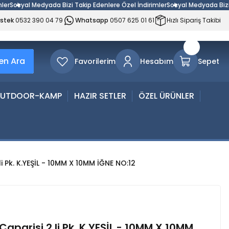
Medyada Bizi Takip Edenlere Özel İndirimler
Sosyal Medyada Bizi Takip Eden
estek
0532 390 04 79
Whatsapp
0507 625 01 61
Hızlı Sipariş Takibi
n Ara
Favorilerim
Hesabım
Sepet
UTDOOR-KAMP
HAZIR SETLER
ÖZEL ÜRÜNLER
li Pk. K.YEŞİL - 10MM X 10MM İĞNE NO:12
Çaparisi 2 li Pk. K.YEŞİL - 10MM X 10MM