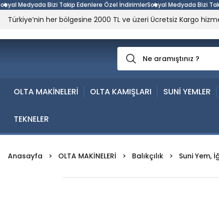
ada Bizi Takip Edenlere Özel İndirimler
Sosyal Medyada Bizi Takip Edenlere
Türkiye’nin her bölgesine 2000 TL ve üzeri Ücretsiz Kargo hizme
OLTA MAKİNELERİ
OLTA KAMIŞLARI
SUNİ YEMLER
TEKNELER
Anasayfa
OLTA MAKİNELERİ
Balıkçılık
Suni Yem, İ