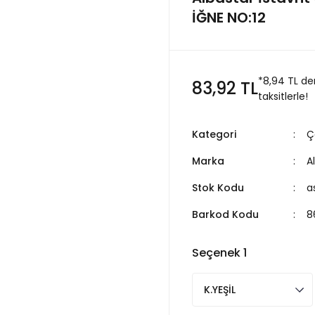
İĞNE NO:12
*8,94 TL d
83,92 TL
taksitlerle!
Kategori
Ç
Marka
A
Stok Kodu
a
Barkod Kodu
8
Seçenek 1