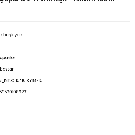
en başlayan
apariler
lbastar
s_INT.C 10*10 KY18710
695201089231