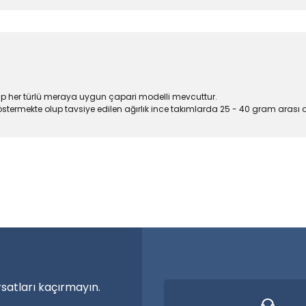
lup her türlü meraya uygun çapari modelli mevcuttur.
östermekte olup tavsiye edilen ağırlık ince takımlarda 25 - 40 gram arası
larda yetersiz gördüğünüz noktaları öneri formunu kullanarak tarafımıza
a özel ürünler
Bu ürüne ilk yorumu siz yapın!
nma vakti.
Yorum Yaz
rsatları kaçırmayın.