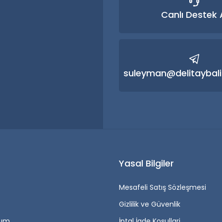
Canlı Destek 
Gönder
suleyman@delitaybali
r
Yasal Bilgiler
Mesafeli Satış Sözleşmesi
Gizlilik ve Güvenlik
tum
İptal İade Koşullari