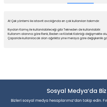
At Çek yöntemi ile istavrit avcılığında en çok kullanılan takımdır.
Kıyıdan Kamış ile kullanılabileceği gibi Tekneden de kullanılabilir.
Kullanım alanına göre Renk, Beden ve Köstek Kalınlığı değişmekte o
Çaparide kullanılacak olan ağırlıkta yine meraya göre değişkenlik g
Bu ürünün fiyat bilgisi, resim, ürün açıklamalarında ve diğer konu
Balık sezonun
Görüş ve önerileriniz için teşekkür ederiz.
Ürün resmi kalitesiz, bozuk veya görüntülenemiyor.
Şimdi indirimler’den faydala
Ürün açıklamasında eksik bilgiler bulunuyor.
Ürün bilgilerinde hatalar bulunuyor.
Sosyal Medya’da Biz
Alışverişe Başla
Ürün fiyatı diğer sitelerden daha pahalı.
Bizleri sosyal medya hesaplarımız’dan takip edin. Fı
Bu ürüne benzer farklı alternatifler olmalı.