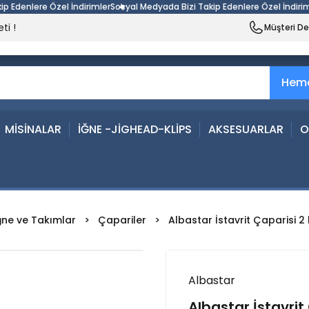
 Özel İndirimler
Sosyal Medyada Bizi Takip Edenlere Özel İndirimler
Sosyal 
ti !
Müşteri D
Heme
MİSİNALAR
İĞNE -JİGHEAD-KLİPS
AKSESUARLAR
O
ğne ve Takımlar
Çapariler
Albastar İstavrit Çaparisi 2 
Albastar
Albastar İstavrit 