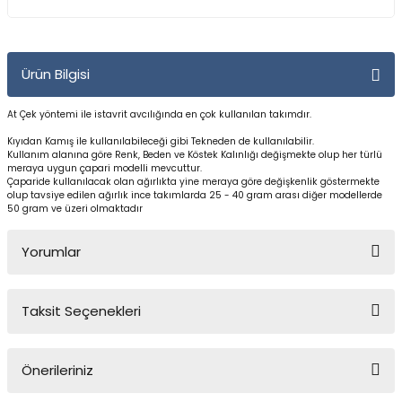
Yüzücü Gözlükleri
Zıpkınlar ve Aksesuarları
Ürün Bilgisi
At Çek yöntemi ile istavrit avcılığında en çok kullanılan takımdır.
Kıyıdan Kamış ile kullanılabileceği gibi Tekneden de kullanılabilir.
Kullanım alanına göre Renk, Beden ve Köstek Kalınlığı değişmekte olup her türlü
meraya uygun çapari modelli mevcuttur.
Çaparide kullanılacak olan ağırlıkta yine meraya göre değişkenlik göstermekte
olup tavsiye edilen ağırlık ince takımlarda 25 - 40 gram arası diğer modellerde
50 gram ve üzeri olmaktadır
Yorumlar
Taksit Seçenekleri
Bu ürüne ilk yorumu siz yapın!
Önerileriniz
Yorum Yaz