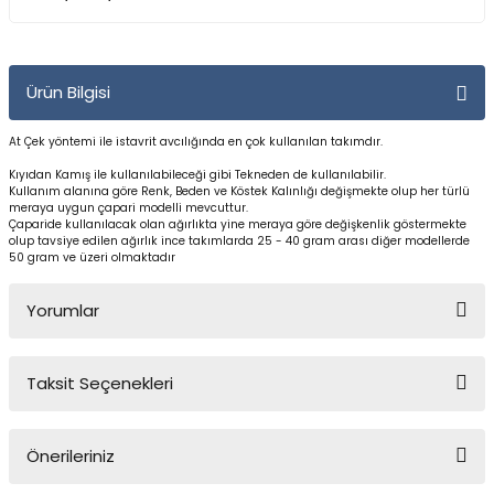
Yüzücü Gözlükleri
Zıpkınlar ve Aksesuarları
Ürün Bilgisi
At Çek yöntemi ile istavrit avcılığında en çok kullanılan takımdır.
Kıyıdan Kamış ile kullanılabileceği gibi Tekneden de kullanılabilir.
Kullanım alanına göre Renk, Beden ve Köstek Kalınlığı değişmekte olup her türlü
meraya uygun çapari modelli mevcuttur.
Çaparide kullanılacak olan ağırlıkta yine meraya göre değişkenlik göstermekte
olup tavsiye edilen ağırlık ince takımlarda 25 - 40 gram arası diğer modellerde
50 gram ve üzeri olmaktadır
Yorumlar
Taksit Seçenekleri
Bu ürüne ilk yorumu siz yapın!
Önerileriniz
Yorum Yaz