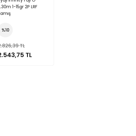
yuji Infinity Fuji O
.30m 1-15gr 2P LRF
Kamış
%10
2.826,39 TL
2.543,75 TL
Stokta Yok