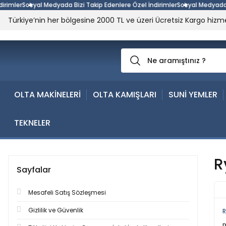
mler
Sosyal Medyada Bizi Takip Edenlere Özel İndirimler
Sosyal Medyada Bizi
Türkiye’nin her bölgesine 2000 TL ve üzeri Ücretsiz Kargo hizme
OLTA MAKİNELERİ
OLTA KAMIŞLARI
SUNİ YEMLER
TEKNELER
R
Sayfalar
Mesafeli Satış Sözleşmesi
Gizlilik ve Güvenlik
R