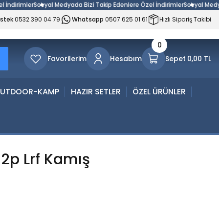
dirimler
Sosyal Medyada Bizi Takip Edenlere Özel İndirimler
Sosyal Medyada 
estek
0532 390 04 79
Whatsapp
0507 625 01 61
Hızlı Sipariş Takibi
0
Favorilerim
Hesabım
Sepet
0,00 TL
UTDOOR-KAMP
HAZIR SETLER
ÖZEL ÜRÜNLER
r 2p Lrf Kamış