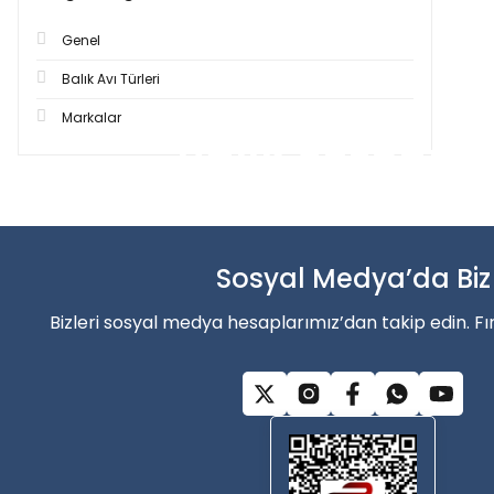
Genel
Balık Avı Türleri
Markalar
Balık sezonun
Şimdi indirimler’den faydala
Sosyal Medya’da Biz
Alışverişe Başla
Bizleri sosyal medya hesaplarımız’dan takip edin. Fı