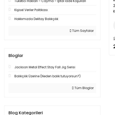
R
Tüketici Haklari – Cayma – İptal İade Koşullari
2
Kişisel Veriler Politikası
Hakkımızda Delitay Balıkçılık
Tüm Sayfalar
Bloglar
Jackson Metal Effect Stay Fall Jig Serisi
Balıkçılık Üzerine (Neden balık tutuyorsun?)
Tüm Bloglar
Blog Kategorileri