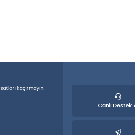
a özel ürünler
nma vakti.
rsatları kaçırmayın.
Canlı Destek 