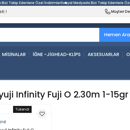
 Takip Edenlere Özel İndirimler
Sosyal Medyada Bizi Takip Edenlere Özel İn
ti !
Müşteri D
Hemen Ara
MİSİNALAR
İĞNE -JİGHEAD-KLİPS
AKSESUARLAR
O
yuji Infinity Fuji O 2.30m 1-15g
Tükendi
yuji