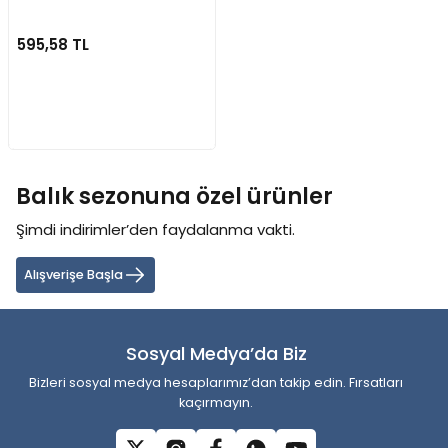
a Makineleri
a Kamışları
er & Işıldak
lar
Dalış Maskeleri
595,58 TL
 Olta Makineleri
amışları
ri
anları
ları
Maske ve Şnorkel Setleri
akine
lar
ler
Regülatörler ve Konsollar
Stokta Yok
arçaları
baları
Şnorkeller
Balık sezonuna özel ürünler
leri
a Kamışları
Su Altı Fenerleri
Şimdi indirimler’den faydalanma vakti.
ler
rı
Tüplü ve Serbest Dalış Elbiseleri
Alışverişe Başla
Parçaları
zemeleri
Yüzme ve Dalış Aksesuarları
Sosyal Medya’da Biz
Yüzme ve Dalış Paletleri
Bizleri sosyal medya hesaplarımız’dan takip edin. Fırsatları
kaçırmayın.
ineleri
Yüzücü Elbiseleri